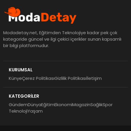
Modadetay.net, Eğitimden Teknolojiye kadar pek çok
kategoride güncel ve ilgi çekici içerikler sunan kapsamlı
bir bilgi platformudur.
KURUMSAL
Künye
Çerez Politikası
Gizlilik Politikası
İletişim
KATEGORİLER
Gündem
Dünya
Eğitim
Ekonomi
Magazin
Sağlık
Spor
Teknoloji
Yaşam