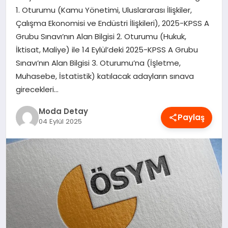
1. Oturumu (Kamu Yönetimi, Uluslararası İlişkiler,
MAGAZIN
Çalışma Ekonomisi ve Endüstri İlişkileri), 2025-KPSS A
Grubu Sınavı’nın Alan Bilgisi 2. Oturumu (Hukuk,
İktisat, Maliye) ile 14 Eylül’deki 2025-KPSS A Grubu
SAĞLIK
Sınavı’nın Alan Bilgisi 3. Oturumu’na (İşletme,
Muhasebe, İstatistik) katılacak adayların sınava
SPOR
girecekleri…
Moda Detay
Paylaş
04 Eylül 2025
TEKNOLOJI
YAŞAM