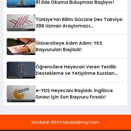
81 İlde Okuma Buluşması Başlıyor!
Türkiye’nin Bilim Gücüne Dev Takviye:
398 Uzman Araştırmacı
Üniversitelerde Göreve Başladı!
Üniversiteye Adım Adım: YKS
Başvuruları Başladı!
Öğrencilere Heyecan Veren Yenilik:
Destekleme ve Yetiştirme Kursları
Yepyeni Alanlarla Geliyor!
e-YDS Heyecanı Başladı: İngilizce
Sınavı İçin Son Başvuru Fırsatı!
Modanın Ritmi Modadetay.com