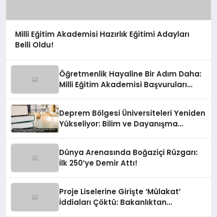
Milli Eğitim Akademisi Hazırlık Eğitimi Adayları
Belli Oldu!
Öğretmenlik Hayaline Bir Adım Daha:
Milli Eğitim Akademisi Başvuruları
Devrede!
Deprem Bölgesi Üniversiteleri Yeniden
Yükseliyor: Bilim ve Dayanışma
Rüzgarı Türkiye’ye Umut Oluyor
Dünya Arenasında Boğaziçi Rüzgarı:
İlk 250’ye Demir Attı!
Proje Liselerine Girişte ‘Mülakat’
İddiaları Çöktü: Bakanlıktan
Rahatlatan Açıklama