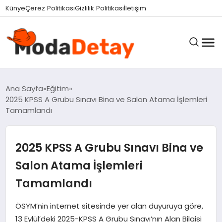
felix markets 360
felix markets yatırım
felix markets pro
felix markets
felix markets app
Künye
Çerez Politikası
Gizlilik Politikası
İletişim
GÜNDEM
Ana Sayfa
Eğitim
2025 KPSS A Grubu Sınavı Bina ve Salon Atama İşlemleri
Tamamlandı
DÜNYA
2025 KPSS A Grubu Sınavı Bina ve
EĞITIM
Salon Atama İşlemleri
Tamamlandı
EKONOMI
ÖSYM’nin internet sitesinde yer alan duyuruya göre,
13 Eylül’deki 2025-KPSS A Grubu Sınavı’nın Alan Bilgisi