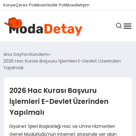
felix markets 360
felix markets yatırım
felix markets pro
felix markets
felix markets app
Künye
Çerez Politikası
Gizlilik Politikası
İletişim
GÜNDEM
Ana Sayfa
Gündem
2026 Hac Kurası Başvuru İşlemleri E-Devlet Üzerinden
Yapılmalı
DÜNYA
2026 Hac Kurası Başvuru
EĞITIM
İşlemleri E-Devlet Üzerinden
Yapılmalı
EKONOMI
Diyanet İşleri Başkanlığı Hac ve Umre Hizmetleri
Genel Müdürlüğü’nün internet sitesinde yer alan