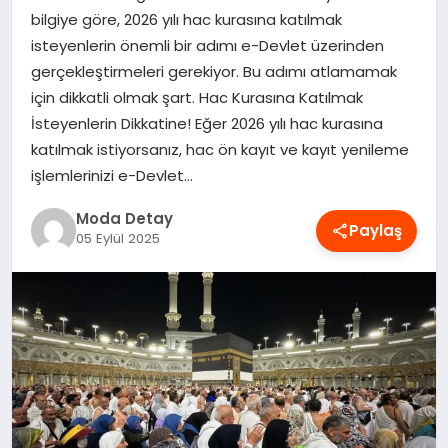
bilgiye göre, 2026 yılı hac kurasına katılmak
MAGAZIN
isteyenlerin önemli bir adımı e-Devlet üzerinden
gerçekleştirmeleri gerekiyor. Bu adımı atlamamak
için dikkatli olmak şart. Hac Kurasına Katılmak
SAĞLIK
İsteyenlerin Dikkatine! Eğer 2026 yılı hac kurasına
katılmak istiyorsanız, hac ön kayıt ve kayıt yenileme
SPOR
işlemlerinizi e-Devlet…
Moda Detay
Paylaş
05 Eylül 2025
TEKNOLOJI
YAŞAM