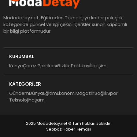
Modadetay.net, Eğitimden Teknolojiye kadar pek çok
kategoride güncel ve ilgi çekici içerikler sunan kapsamlı
bir bilgi platformudur.
KURUMSAL
Künye
Çerez Politikası
Gizlilik Politikası
İletişim
KATEGORİLER
Gündem
Dünya
Eğitim
Ekonomi
Magazin
Sağlık
Spor
Teknoloji
Yaşam
2025 Modadetay.net © Tüm hakları saklıdır.
Seobaz Haber Teması