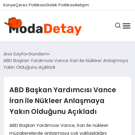
felix markets 360
felix markets yatırım
felix markets pro
felix markets
felix markets app
Künye
Çerez Politikası
Gizlilik Politikası
İletişim
GÜNDEM
Ana Sayfa
Gündem
ABD Başkan Yardımcısı Vance İran ile Nükleer Anlaşmaya
Yakın Olduğunu Açıkladı
DÜNYA
ABD Başkan Yardımcısı Vance
EĞITIM
İran ile Nükleer Anlaşmaya
Yakın Olduğunu Açıkladı
EKONOMI
ABD Başkan Yardımcısı Vance, İran ile nükleer
müzakerelerde anlaşmaya çok yaklaşıldığını