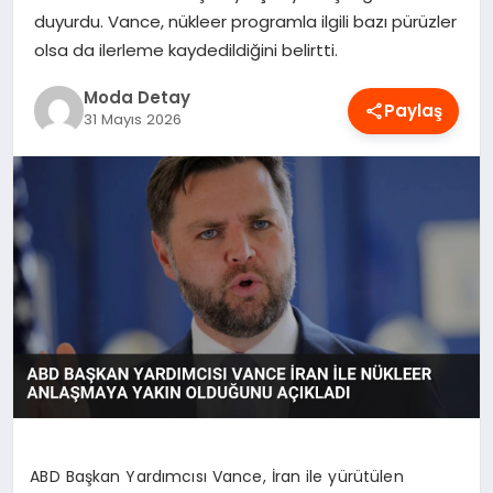
duyurdu. Vance, nükleer programla ilgili bazı pürüzler
MAGAZIN
olsa da ilerleme kaydedildiğini belirtti.
Moda Detay
SAĞLIK
Paylaş
31 Mayıs 2026
SPOR
TEKNOLOJI
YAŞAM
ABD Başkan Yardımcısı Vance, İran ile yürütülen