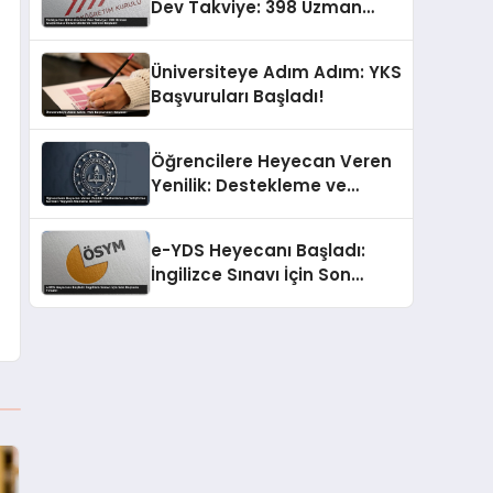
Dev Takviye: 398 Uzman
Araştırmacı Üniversitelerde
Göreve Başladı!
Üniversiteye Adım Adım: YKS
Başvuruları Başladı!
Öğrencilere Heyecan Veren
Yenilik: Destekleme ve
Yetiştirme Kursları Yepyeni
Alanlarla Geliyor!
e-YDS Heyecanı Başladı:
İngilizce Sınavı İçin Son
Başvuru Fırsatı!