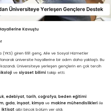
Hayallerine Kavuştu
r
a (YKS) giren 691 genç, Aile ve Sosyal Hizmetler
lanarak üniversite hayallerine bir adım daha yaklaştı. Bu
kazandı. Üniversiteye yerleşen gençlerin en çok tercih
ikoloji
ve
siyaset bilimi
takip etti.
uk
,
edebiyat
,
tarih
,
coğrafya
,
beden eğitimi
em
,
gıda
,
inşaat
,
kimya
ve
makine mühendislikleri
ile
,
iktisat
gibi birçok bölüm yer aldı.