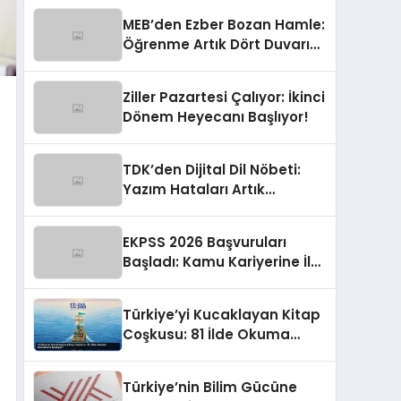
MEB’den Ezber Bozan Hamle:
Öğrenme Artık Dört Duvarın
Dışında!
Ziller Pazartesi Çalıyor: İkinci
Dönem Heyecanı Başlıyor!
TDK’den Dijital Dil Nöbeti:
Yazım Hataları Artık
Ekranlarda!
EKPSS 2026 Başvuruları
Başladı: Kamu Kariyerine İlk
Adım!
Türkiye’yi Kucaklayan Kitap
Coşkusu: 81 İlde Okuma
Buluşması Başlıyor!
Türkiye’nin Bilim Gücüne