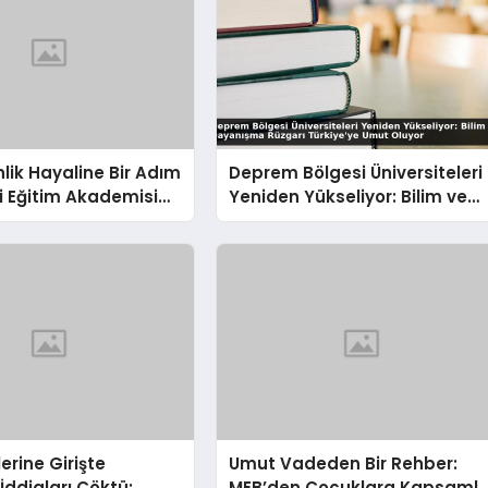
ik Hayaline Bir Adım
Deprem Bölgesi Üniversiteleri
li Eğitim Akademisi
Yeniden Yükseliyor: Bilim ve
rı Devrede!
Dayanışma Rüzgarı Türkiye’y
Umut Oluyor
lerine Girişte
Umut Vadeden Bir Rehber:
İddiaları Çöktü:
MEB’den Çocuklara Kapsamlı