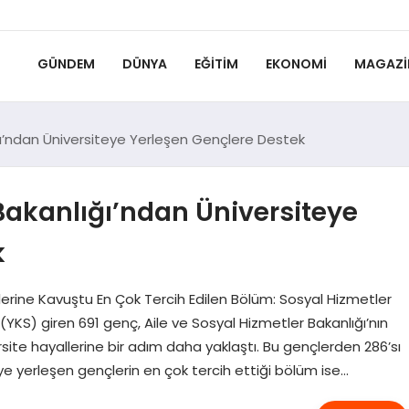
GÜNDEM
DÜNYA
EĞITIM
EKONOMI
MAGAZI
ğı’ndan Üniversiteye Yerleşen Gençlere Destek
 Bakanlığı’ndan Üniversiteye
k
lerine Kavuştu En Çok Tercih Edilen Bölüm: Sosyal Hizmetler
(YKS) giren 691 genç, Aile ve Sosyal Hizmetler Bakanlığı’nın
ite hayallerine bir adım daha yaklaştı. Bu gençlerden 286’sı
e yerleşen gençlerin en çok tercih ettiği bölüm ise…