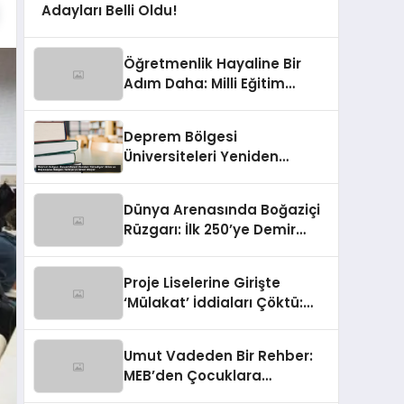
Adayları Belli Oldu!
Öğretmenlik Hayaline Bir
Adım Daha: Milli Eğitim
Akademisi Başvuruları
Devrede!
Deprem Bölgesi
Üniversiteleri Yeniden
Yükseliyor: Bilim ve
Dayanışma Rüzgarı
Dünya Arenasında Boğaziçi
Türkiye’ye Umut Oluyor
Rüzgarı: İlk 250’ye Demir
Attı!
Proje Liselerine Girişte
‘Mülakat’ İddiaları Çöktü:
Bakanlıktan Rahatlatan
Açıklama
Umut Vadeden Bir Rehber:
MEB’den Çocuklara
Kapsamlı Destek Hamlesi