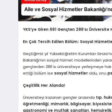
YKS’ye Giren 691 Gençten 286’sı Üniversite 
En Çok Tercih Edilen Bölüm: Sosyal Hizmetle
Geçtiğimiz yıl Yükseköğretim Kurumları Sınavı’n
Bakanlığı’nın sosyal hizmet modellerinden yarar
gençlerden 286’sı üniversiteye yerleşmeye hak 
ettiği bölüm ise
sosyal hizmetler
oldu, onu
ps
Çeşitlilik Her Alanda!
Üniversiteyi kazanan gençler arasında
tıp
,
huk
öğretmenliği
,
mimarlık
,
bilgisayar
,
biyosist
gastronomi ve mutfak sanatları
,
hemşirelik