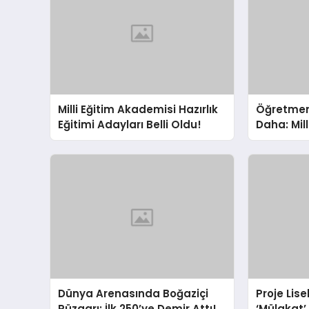
Milli Eğitim Akademisi Hazırlık
Öğretmenl
Eğitimi Adayları Belli Oldu!
Daha: Mil
Başvurula
Dünya Arenasında Boğaziçi
Proje Lise
Rüzgarı: İlk 250’ye Demir Attı!
‘Mülakat’ 