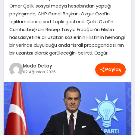
Ömer Çelik, sosyal medya hesabından yaptığı
MAGAZIN
paylaşımda, CHP Genel Başkanı Özgür Özel’in
açıklamalarına sert tepki gösterdi. Çelik, Özel’in
Cumhurbaşkanı Recep Tayyip Erdoğan’ın Filistin
SAĞLIK
hassasiyetine dil uzatan sözlerinin Filistin’in herhangi
bir yerinde duyulduğu anda “İsrail propagandası”nın
SPOR
bir uzantısı olarak görüleceğini belirtti. Özgür…
Moda Detay
Paylaş
02 Ağustos 2025
TEKNOLOJI
YAŞAM