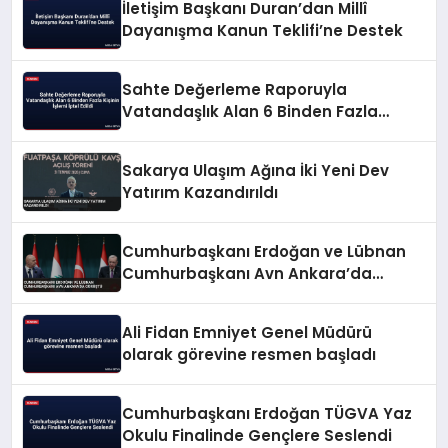
İletişim Başkanı Duran’dan Millî
Dayanışma Kanun Teklifi’ne Destek
Sahte Değerleme Raporuyla
Vatandaşlık Alan 6 Binden Fazla
Kişinin İşlemi İptal Edildi
Sakarya Ulaşım Ağına İki Yeni Dev
Yatırım Kazandırıldı
Cumhurbaşkanı Erdoğan ve Lübnan
Cumhurbaşkanı Avn Ankara’da
Görüştü
Ali Fidan Emniyet Genel Müdürü
olarak görevine resmen başladı
Cumhurbaşkanı Erdoğan TÜGVA Yaz
Okulu Finalinde Gençlere Seslendi