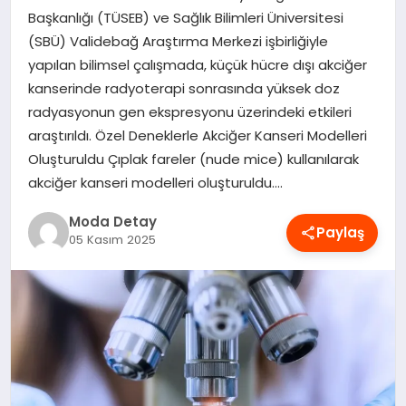
Başkanlığı (TÜSEB) ve Sağlık Bilimleri Üniversitesi
MAGAZIN
(SBÜ) Validebağ Araştırma Merkezi işbirliğiyle
yapılan bilimsel çalışmada, küçük hücre dışı akciğer
kanserinde radyoterapi sonrasında yüksek doz
SAĞLIK
radyasyonun gen ekspresyonu üzerindeki etkileri
araştırıldı. Özel Deneklerle Akciğer Kanseri Modelleri
SPOR
Oluşturuldu Çıplak fareler (nude mice) kullanılarak
akciğer kanseri modelleri oluşturuldu….
Moda Detay
TEKNOLOJI
Paylaş
05 Kasım 2025
YAŞAM