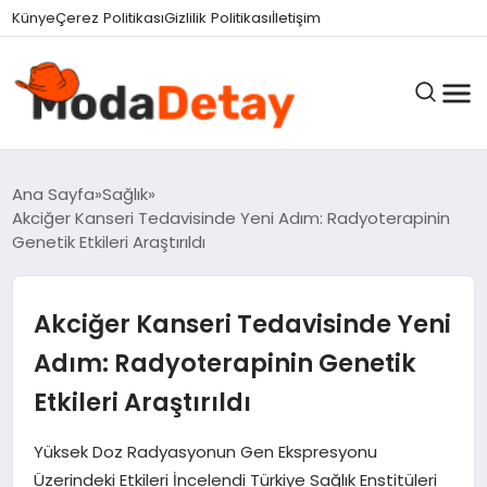
Künye
Çerez Politikası
Gizlilik Politikası
İletişim
GÜNDEM
Ana Sayfa
Sağlık
Akciğer Kanseri Tedavisinde Yeni Adım: Radyoterapinin
Genetik Etkileri Araştırıldı
DÜNYA
Akciğer Kanseri Tedavisinde Yeni
EĞITIM
Adım: Radyoterapinin Genetik
Etkileri Araştırıldı
EKONOMI
Yüksek Doz Radyasyonun Gen Ekspresyonu
Üzerindeki Etkileri İncelendi Türkiye Sağlık Enstitüleri