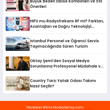
Büyük Beden Elbise Kombinleri ve Stil
Önerileri
HIFU mu Radyofrekans RF mi? Farkları,
Avantajları ve Doğru Teknolojiyi
Seçme Rehberi
İstanbul Personel ve Öğrenci Servis
Taşımacılığında Süren Turizm
Oktay Şemi’den Sosyal Medya
Sorunlarına Profesyonel Müdahale ve
Hızlı Çözüm Desteği
Country Tarzı Yatak Odası Takımı
Nasıl Seçilir?
Modanın Ritmi Modadetay.com