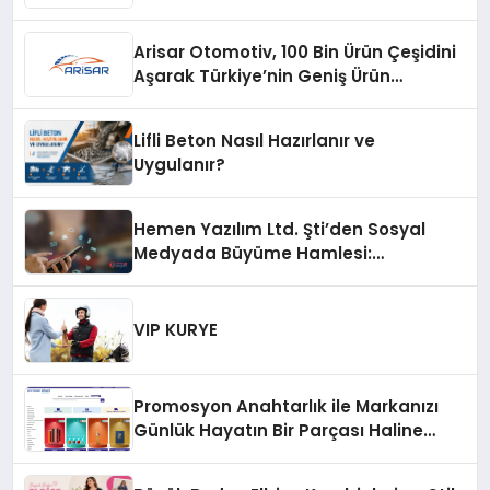
Listeleniyor
Arisar Otomotiv, 100 Bin Ürün Çeşidini
Aşarak Türkiye’nin Geniş Ürün
Yelpazesine Sahip Oto Yedek Parça
Platformlarından Biri Oldu
Lifli Beton Nasıl Hazırlanır ve
Uygulanır?
Hemen Yazılım Ltd. Şti’den Sosyal
Medyada Büyüme Hamlesi:
Instagram Beğeni ve TikTok Beğeni
Alanında Talep Rekor Kırıyor
VIP KURYE
Promosyon Anahtarlık ile Markanızı
Günlük Hayatın Bir Parçası Haline
Getirin