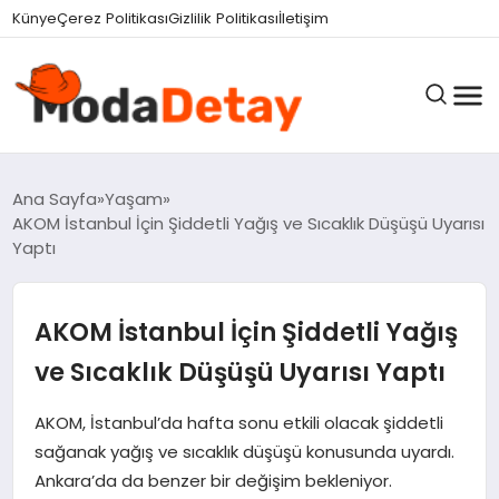
Künye
Çerez Politikası
Gizlilik Politikası
İletişim
GÜNDEM
Ana Sayfa
Yaşam
AKOM İstanbul İçin Şiddetli Yağış ve Sıcaklık Düşüşü Uyarısı
Yaptı
DÜNYA
AKOM İstanbul İçin Şiddetli Yağış
EĞITIM
ve Sıcaklık Düşüşü Uyarısı Yaptı
AKOM, İstanbul’da hafta sonu etkili olacak şiddetli
EKONOMI
sağanak yağış ve sıcaklık düşüşü konusunda uyardı.
Ankara’da da benzer bir değişim bekleniyor.