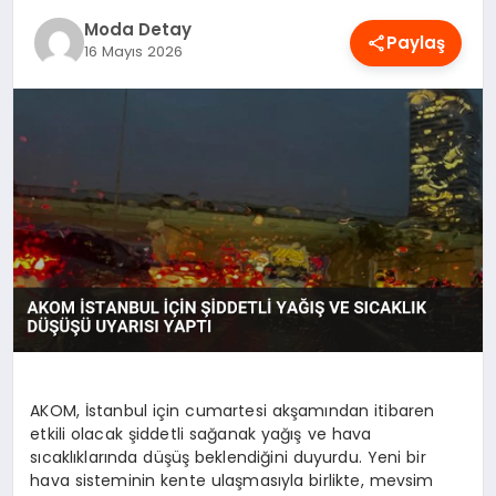
MAGAZIN
Moda Detay
Paylaş
16 Mayıs 2026
SAĞLIK
SPOR
TEKNOLOJI
YAŞAM
AKOM, İstanbul için cumartesi akşamından itibaren
etkili olacak şiddetli sağanak yağış ve hava
sıcaklıklarında düşüş beklendiğini duyurdu. Yeni bir
hava sisteminin kente ulaşmasıyla birlikte, mevsim