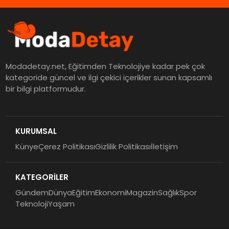
Modadetay.net, Eğitimden Teknolojiye kadar pek çok
kategoride güncel ve ilgi çekici içerikler sunan kapsamlı
bir bilgi platformudur.
KURUMSAL
Künye
Çerez Politikası
Gizlilik Politikası
İletişim
KATEGORİLER
Gündem
Dünya
Eğitim
Ekonomi
Magazin
Sağlık
Spor
Teknoloji
Yaşam