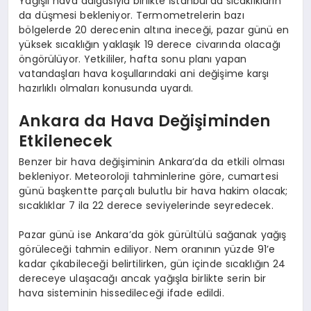
Yağışlı hava dalgasıyla birlikte İstanbul’da sıcaklıkların
da düşmesi bekleniyor. Termometrelerin bazı
bölgelerde 20 derecenin altına ineceği, pazar günü en
yüksek sıcaklığın yaklaşık 19 derece civarında olacağı
öngörülüyor. Yetkililer, hafta sonu planı yapan
vatandaşları hava koşullarındaki ani değişime karşı
hazırlıklı olmaları konusunda uyardı.
Ankara da Hava Değişiminden
Etkilenecek
Benzer bir hava değişiminin Ankara’da da etkili olması
bekleniyor. Meteoroloji tahminlerine göre, cumartesi
günü başkentte parçalı bulutlu bir hava hakim olacak;
sıcaklıklar 7 ila 22 derece seviyelerinde seyredecek.
Pazar günü ise Ankara’da gök gürültülü sağanak yağış
görüleceği tahmin ediliyor. Nem oranının yüzde 91’e
kadar çıkabileceği belirtilirken, gün içinde sıcaklığın 24
dereceye ulaşacağı ancak yağışla birlikte serin bir
hava sisteminin hissedileceği ifade edildi.