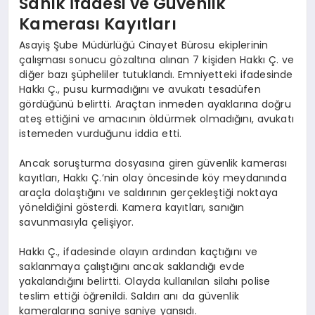
Sanık İfadesi ve Güvenlik
Kamerası Kayıtları
Asayiş Şube Müdürlüğü Cinayet Bürosu ekiplerinin
çalışması sonucu gözaltına alınan 7 kişiden Hakkı Ç. ve
diğer bazı şüpheliler tutuklandı. Emniyetteki ifadesinde
Hakkı Ç., pusu kurmadığını ve avukatı tesadüfen
gördüğünü belirtti. Araçtan inmeden ayaklarına doğru
ateş ettiğini ve amacının öldürmek olmadığını, avukatı
istemeden vurduğunu iddia etti.
Ancak soruşturma dosyasına giren güvenlik kamerası
kayıtları, Hakkı Ç.’nin olay öncesinde köy meydanında
araçla dolaştığını ve saldırının gerçekleştiği noktaya
yöneldiğini gösterdi. Kamera kayıtları, sanığın
savunmasıyla çelişiyor.
Hakkı Ç., ifadesinde olayın ardından kaçtığını ve
saklanmaya çalıştığını ancak saklandığı evde
yakalandığını belirtti. Olayda kullanılan silahı polise
teslim ettiği öğrenildi. Saldırı anı da güvenlik
kameralarına saniye saniye yansıdı.