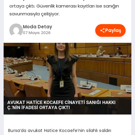
ortaya çıktı. Güvenlik kamerası kayıtları ise sanığın
MAGAZIN
savunmasıyla çelişiyor.
Moda Detay
SAĞLIK
Paylaş
07 Mayıs 2026
SPOR
TEKNOLOJI
YAŞAM
Bursa’da avukat Hatice Kocaefe’nin silahlı saldırı