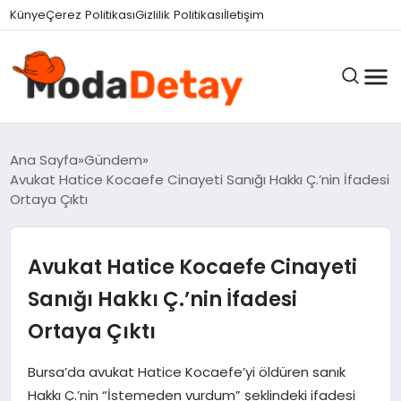
Künye
Çerez Politikası
Gizlilik Politikası
İletişim
GÜNDEM
Ana Sayfa
Gündem
Avukat Hatice Kocaefe Cinayeti Sanığı Hakkı Ç.’nin İfadesi
Ortaya Çıktı
DÜNYA
Avukat Hatice Kocaefe Cinayeti
EĞITIM
Sanığı Hakkı Ç.’nin İfadesi
Ortaya Çıktı
EKONOMI
Bursa’da avukat Hatice Kocaefe’yi öldüren sanık
Hakkı Ç.’nin “İstemeden vurdum” şeklindeki ifadesi