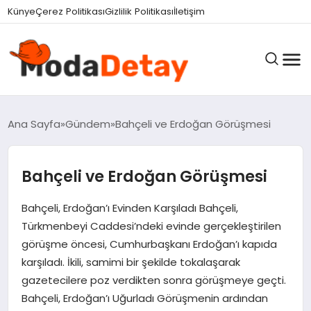
Künye
Çerez Politikası
Gizlilik Politikası
İletişim
GÜNDEM
Ana Sayfa
Gündem
Bahçeli ve Erdoğan Görüşmesi
Bahçeli ve Erdoğan Görüşmesi
DÜNYA
Bahçeli, Erdoğan’ı Evinden Karşıladı Bahçeli,
EĞITIM
Türkmenbeyi Caddesi’ndeki evinde gerçekleştirilen
görüşme öncesi, Cumhurbaşkanı Erdoğan’ı kapıda
karşıladı. İkili, samimi bir şekilde tokalaşarak
EKONOMI
gazetecilere poz verdikten sonra görüşmeye geçti.
Bahçeli, Erdoğan’ı Uğurladı Görüşmenin ardından