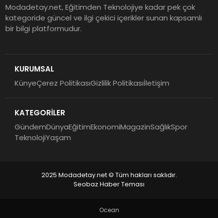
Modadetay.net, Eğitimden Teknolojiye kadar pek çok
kategoride güncel ve ilgi çekici içerikler sunan kapsamlı
bir bilgi platformudur.
KURUMSAL
Künye
Çerez Politikası
Gizlilik Politikası
İletişim
KATEGORİLER
Gündem
Dünya
Eğitim
Ekonomi
Magazin
Sağlık
Spor
Teknoloji
Yaşam
2025 Modadetay.net © Tüm hakları saklıdır.
Seobaz Haber Teması
Ocean