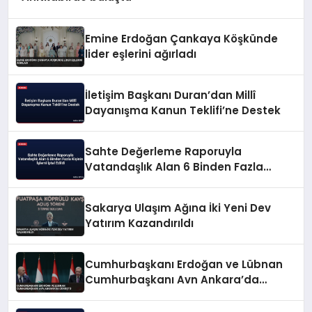
Emine Erdoğan Çankaya Köşkünde
lider eşlerini ağırladı
İletişim Başkanı Duran’dan Millî
Dayanışma Kanun Teklifi’ne Destek
Sahte Değerleme Raporuyla
Vatandaşlık Alan 6 Binden Fazla
Kişinin İşlemi İptal Edildi
Sakarya Ulaşım Ağına İki Yeni Dev
Yatırım Kazandırıldı
Cumhurbaşkanı Erdoğan ve Lübnan
Cumhurbaşkanı Avn Ankara’da
Görüştü