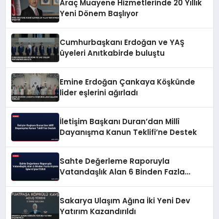
Araç Muayene Hizmetlerinde 20 Yıllık
Yeni Dönem Başlıyor
Cumhurbaşkanı Erdoğan ve YAŞ
üyeleri Anıtkabirde buluştu
Emine Erdoğan Çankaya Köşkünde
lider eşlerini ağırladı
İletişim Başkanı Duran’dan Millî
Dayanışma Kanun Teklifi’ne Destek
Sahte Değerleme Raporuyla
Vatandaşlık Alan 6 Binden Fazla
Kişinin İşlemi İptal Edildi
Sakarya Ulaşım Ağına İki Yeni Dev
Yatırım Kazandırıldı