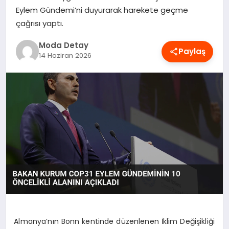
Eylem Gündemi’ni duyurarak harekete geçme
MAGAZIN
çağrısı yaptı.
Moda Detay
SAĞLIK
Paylaş
14 Haziran 2026
SPOR
TEKNOLOJI
YAŞAM
Almanya’nın Bonn kentinde düzenlenen İklim Değişikliği