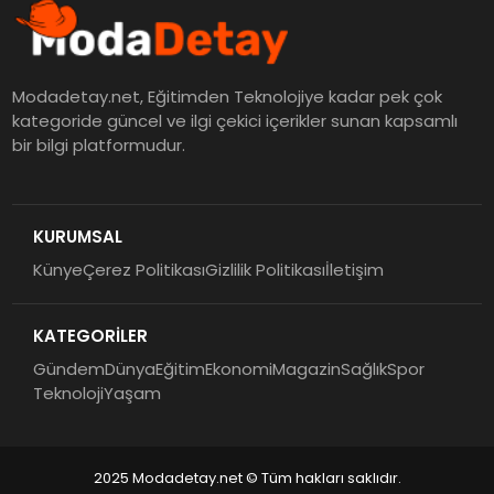
Modadetay.net, Eğitimden Teknolojiye kadar pek çok
kategoride güncel ve ilgi çekici içerikler sunan kapsamlı
bir bilgi platformudur.
KURUMSAL
Künye
Çerez Politikası
Gizlilik Politikası
İletişim
KATEGORİLER
Gündem
Dünya
Eğitim
Ekonomi
Magazin
Sağlık
Spor
Teknoloji
Yaşam
2025 Modadetay.net © Tüm hakları saklıdır.