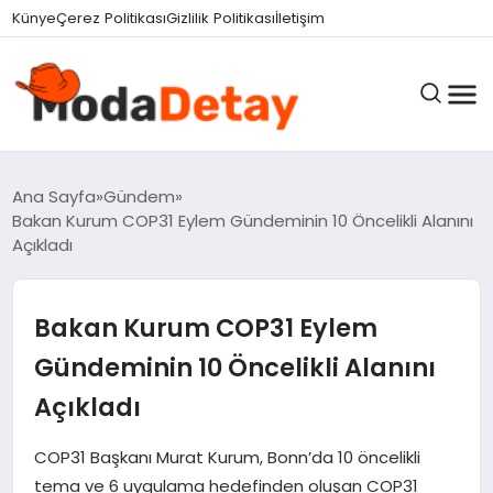
Künye
Çerez Politikası
Gizlilik Politikası
İletişim
GÜNDEM
Ana Sayfa
Gündem
Bakan Kurum COP31 Eylem Gündeminin 10 Öncelikli Alanını
Açıkladı
DÜNYA
Bakan Kurum COP31 Eylem
EĞITIM
Gündeminin 10 Öncelikli Alanını
Açıkladı
EKONOMI
COP31 Başkanı Murat Kurum, Bonn’da 10 öncelikli
tema ve 6 uygulama hedefinden oluşan COP31