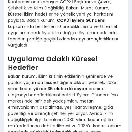
Konferansı’nda konuşan COP31 Başkanı ve Çevre,
Şehircilik ve İklim Değişikliği Bakanı Murat Kurum,
küresel iklim hedeflerine yönelik yeni yol haritasını
paylaştı. Bakan Kurum,
COP31 Eylem Gündemi
kapsamında belirlenen 10 öncelikli tema ve 6 temel
uygulama hedefiyle iklim değişikliğiyle mücadelede
teoriden pratiğe geçişi hızlandırmayı amaçladıklarını
vurguladı.
Uygulama Odaklı Küresel
Hedefler
Bakan Kurum, iklim krizinin etkilerinin şehirlerde ve
günlük yaşamda hissedildiğine dikkat çekerek, 2035
yılına kadar
yüzde 35 elektrifikasyon
oranına
ulaşmayı hedeflediklerini belirtti. Eylem Gündemi’nin
merkezinde; sıfır atık yaklaşımları, metan
emisyonlarının azaltılması, yeşil sanayileşme, gıda
güvenliği ve dirençli şehirler yer alıyor. Ayrıca iklim
değişikliğiyle ilgili konuların 2030 yılına kadar eğitim
müfredatlarına dahil edilmesi ve 2035’e kadar toplum
genelinde güçlü bir farkındalık oluşturulması