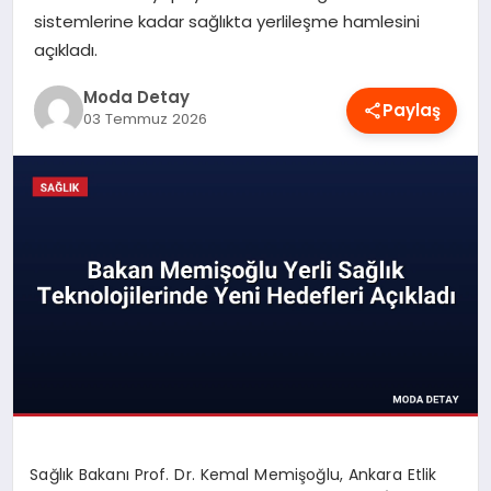
sistemlerine kadar sağlıkta yerlileşme hamlesini
MAGAZIN
açıkladı.
Moda Detay
SAĞLIK
Paylaş
03 Temmuz 2026
SPOR
TEKNOLOJI
YAŞAM
Sağlık Bakanı Prof. Dr. Kemal Memişoğlu, Ankara Etlik