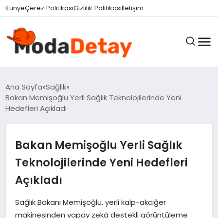
Künye
Çerez Politikası
Gizlilik Politikası
İletişim
GÜNDEM
Ana Sayfa
Sağlık
Bakan Memişoğlu Yerli Sağlık Teknolojilerinde Yeni
Hedefleri Açıkladı
DÜNYA
Bakan Memişoğlu Yerli Sağlık
EĞITIM
Teknolojilerinde Yeni Hedefleri
Açıkladı
EKONOMI
Sağlık Bakanı Memişoğlu, yerli kalp-akciğer
makinesinden yapay zekâ destekli görüntüleme