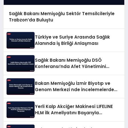
Sağlık Bakanı Memişoğlu Sektör Temsilcileriyle
Trabzon’da Buluştu
Türkiye ve Suriye Arasında Sağlık
Alanında İş Birliği Anlaşması
Sağlık Bakanı Memişoğlu DSÖ
Konferansı’nda Afet Yönetimini
Anlattı
Bakan Memişoğlu İzmir Biyotıp ve
Genom Merkezi nde İncelemelerde
Bulundu
Yerli Kalp Akciğer Makinesi LIFELINE
HLM İlk Ameliyatını Başarıyla
Tamamladı