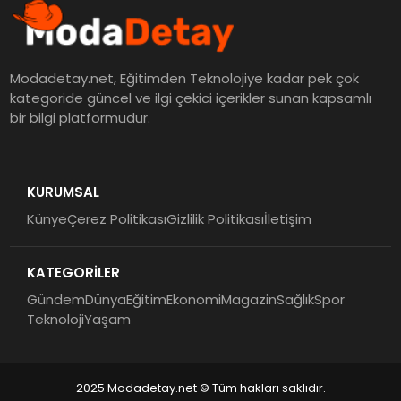
Modadetay.net, Eğitimden Teknolojiye kadar pek çok
kategoride güncel ve ilgi çekici içerikler sunan kapsamlı
bir bilgi platformudur.
KURUMSAL
Künye
Çerez Politikası
Gizlilik Politikası
İletişim
KATEGORİLER
Gündem
Dünya
Eğitim
Ekonomi
Magazin
Sağlık
Spor
Teknoloji
Yaşam
2025 Modadetay.net © Tüm hakları saklıdır.