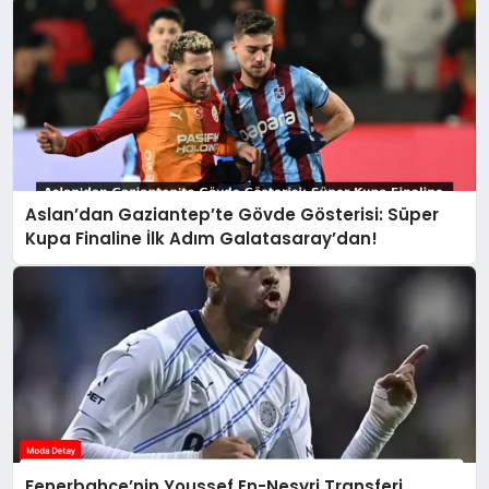
Aslan’dan Gaziantep’te Gövde Gösterisi: Süper
Kupa Finaline İlk Adım Galatasaray’dan!
Fenerbahçe’nin Youssef En-Nesyri Transferi