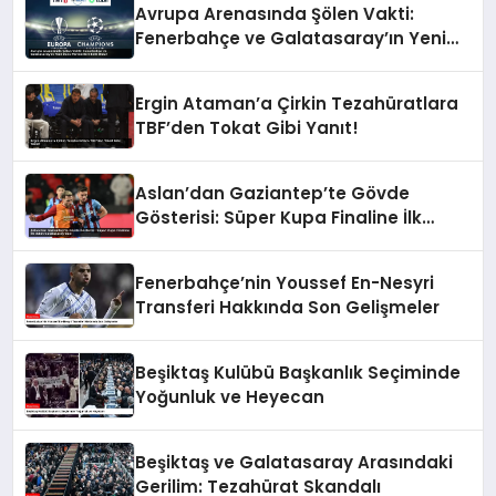
Avrupa Arenasında Şölen Vakti:
Fenerbahçe ve Galatasaray’ın Yeni
Dans Partnerleri Belli Oldu!
Ergin Ataman’a Çirkin Tezahüratlara
TBF’den Tokat Gibi Yanıt!
Aslan’dan Gaziantep’te Gövde
Gösterisi: Süper Kupa Finaline İlk
Adım Galatasaray’dan!
Fenerbahçe’nin Youssef En-Nesyri
Transferi Hakkında Son Gelişmeler
Beşiktaş Kulübü Başkanlık Seçiminde
Yoğunluk ve Heyecan
Beşiktaş ve Galatasaray Arasındaki
Gerilim: Tezahürat Skandalı