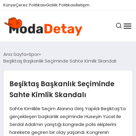
Künye
Çerez Politikası
Gizlilik Politikası
İletişim
GÜNDEM
Ana Sayfa
Spor
Beşiktaş Başkanlık Seçiminde Sahte Kimlik Skandalı
DÜNYA
Beşiktaş Başkanlık Seçiminde
Sahte Kimlik Skandalı
EĞITIM
Sahte Kimlikle Seçim Alanına Giriş Yapıldı Beşiktaş’ta
gerçekleşen başkanlık seçiminde Hüseyin Yücel ile
EKONOMI
Serdal Adalı’nın yarıştığı kongrede polis ekiplerini
harekete geçiren bir olay yaşandı. Kongrenin