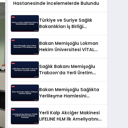
Hastanesinde İncelemelerde Bulundu
Türkiye ve Suriye Sağlık
Bakanlıkları İş Birliği
Mutabakatı İmzaladı
Bakan Memişoğlu Lokman
Hekim Üniversitesi VİTAL
Merkezini Açtı
Sağlık Bakanı Memişoğlu
Trabzon’da Yerli Üretim
Vizyonunu Açıkladı
Bakan Memişoğlu Sağlıkta
Yerlileşme Hamlesini
Açıkladı
Yerli Kalp Akciğer Makinesi
LIFELINE HLM İlk Ameliyatını
Başarıyla Tamamladı