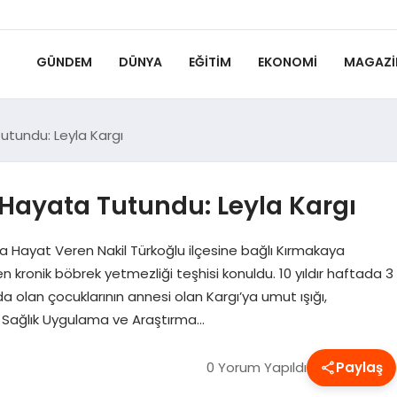
GÜNDEM
DÜNYA
EĞITIM
EKONOMI
MAGAZI
utundu: Leyla Kargı
 Hayata Tutundu: Leyla Kargı
ya Hayat Veren Nakil Türkoğlu ilçesine bağlı Kırmakaya
 kronik böbrek yetmezliği teşhisi konuldu. 10 yıldır haftada 3
nda olan çocuklarının annesi olan Kargı’ya umut ışığı,
Sağlık Uygulama ve Araştırma…
0 Yorum Yapıldı
Paylaş