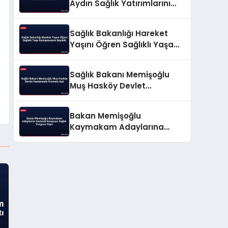
Aydın Sağlık Yatırımlarını
İnceledi
Sağlık Bakanlığı Hareket
Yaşını Öğren Sağlıklı Yaşa
Kampanyasını Başlattı
Sağlık Bakanı Memişoğlu
Muş Hasköy Devlet
Hastanesini Hizmete Açtı
Bakan Memişoğlu
Kaymakam Adaylarına
Seslendi Koruyucu Sağlık
Vurgusu Yaptı