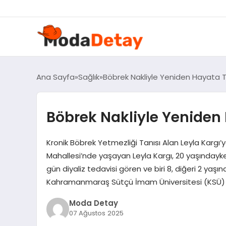
felix markets 360
felix markets yatırım
felix markets pro
felix markets
felix markets app
Ana Sayfa
Sağlık
Böbrek Nakliyle Yeniden Hayata T
Böbrek Nakliyle Yeniden
Kronik Böbrek Yetmezliği Tanısı Alan Leyla Kargı’
Mahallesi’nde yaşayan Leyla Kargı, 20 yaşındayken
gün diyaliz tedavisi gören ve biri 8, diğeri 2 yaşı
Kahramanmaraş Sütçü İmam Üniversitesi (KSÜ) 
Moda Detay
07 Ağustos 2025