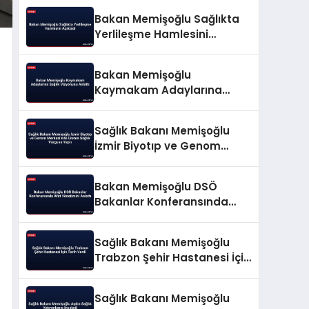
Bakan Memişoğlu Sağlıkta
Yerlileşme Hamlesini
Açıkladı
Bakan Memişoğlu
Kaymakam Adaylarına
Sağlık Vizyonunu Anlattı
Sağlık Bakanı Memişoğlu
İzmir Biyotıp ve Genom
Merkezi’nde Üreten Sağlık
Vurgusu Yaptı
Bakan Memişoğlu DSÖ
Bakanlar Konferansında
Afet Yönetimini Anlattı
Sağlık Bakanı Memişoğlu
Trabzon Şehir Hastanesi İçin
Tarih Verdi
Sağlık Bakanı Memişoğlu