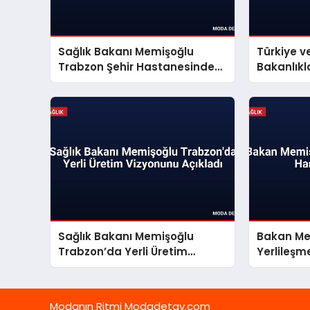
Sağlık Bakanı Memişoğlu
Türkiye v
Trabzon Şehir Hastanesinde
Bakanlıklar
İncelemelerde Bulundu
Mutabaka
Sağlık Bakanı Memişoğlu
Bakan Me
Trabzon’da Yerli Üretim
Yerlileşm
Vizyonunu Açıkladı
Modanın Ritmi Modadetay.com