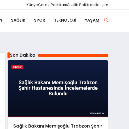
Künye
Çerez Politikası
Gizlilik Politikası
İletişim
N
SAĞLIK
SPOR
TEKNOLOJI
YAŞAM
Son Dakika
Sağlık Bakanı Memişoğlu Trabzon Şehir