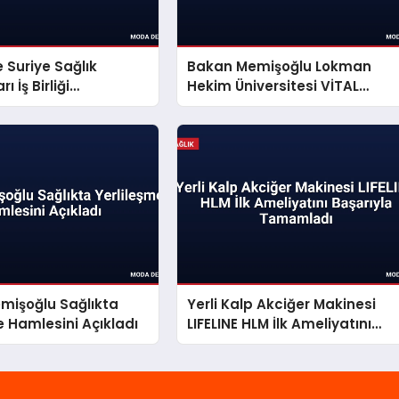
e Suriye Sağlık
Bakan Memişoğlu Lokman
ı İş Birliği
Hekim Üniversitesi VİTAL
tı İmzaladı
Merkezini Açtı
mişoğlu Sağlıkta
Yerli Kalp Akciğer Makinesi
e Hamlesini Açıkladı
LIFELINE HLM İlk Ameliyatını
Başarıyla Tamamladı