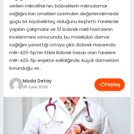
verilen mikroRNA’nın, böbreklerin mikrodamar
MAGAZIN
sağlığını kan örnekleri üzerinden değerlendirmede
güçlü bir biyobelirteç olduğunu keşfetti. Farelerde
yapılan çalışmalar ve 51 böbrek nakli hastasının
SAĞLIK
incelenmesi sonucunda, bu molekülün damar
sağlığını yansıttığı ortaya çıktı. Böbrek Hasarında
SPOR
miR-423-5p’nin Etkisi Böbrek hasarı olan farelere
miR-423-5p enjekte edildiğinde, küçük damarların
korunduğu ve…
TEKNOLOJI
Moda Detay
Paylaş
05 Eylül 2025
YAŞAM