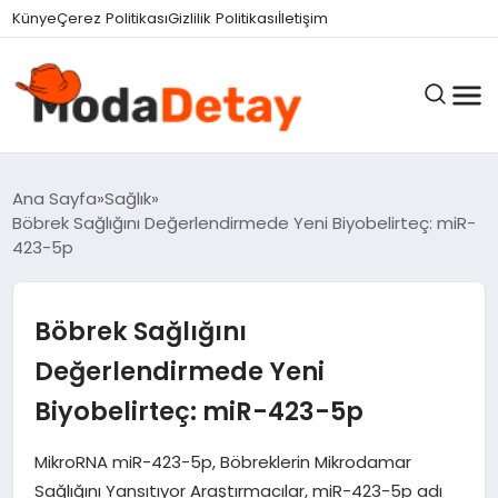
felix markets 360
felix markets yatırım
felix markets pro
felix markets
felix markets app
Künye
Çerez Politikası
Gizlilik Politikası
İletişim
GÜNDEM
Ana Sayfa
Sağlık
Böbrek Sağlığını Değerlendirmede Yeni Biyobelirteç: miR-
423-5p
DÜNYA
Böbrek Sağlığını
EĞITIM
Değerlendirmede Yeni
Biyobelirteç: miR-423-5p
EKONOMI
MikroRNA miR-423-5p, Böbreklerin Mikrodamar
Sağlığını Yansıtıyor Araştırmacılar, miR-423-5p adı