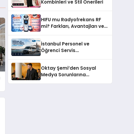
Kombinleri ve Stil Önerileri
HIFU mu Radyofrekans RF
mi? Farkları, Avantajları ve
Doğru Teknolojiyi Seçme
Rehberi
İstanbul Personel ve
Öğrenci Servis
Taşımacılığında Süren
Turizm
Oktay Şemi’den Sosyal
Medya Sorunlarına
ı
Profesyonel Müdahale ve
Hızlı Çözüm Desteği