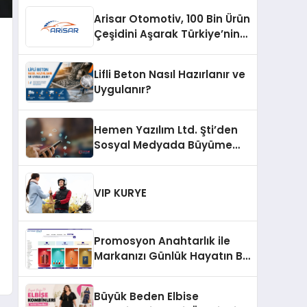
Arisar Otomotiv, 100 Bin Ürün
Çeşidini Aşarak Türkiye’nin
Geniş Ürün Yelpazesine
Sahip Oto Yedek Parça
Lifli Beton Nasıl Hazırlanır ve
Platformlarından Biri Oldu
Uygulanır?
Hemen Yazılım Ltd. Şti’den
Sosyal Medyada Büyüme
Hamlesi: Instagram Beğeni
ve TikTok Beğeni Alanında
Talep Rekor Kırıyor
VIP KURYE
Promosyon Anahtarlık ile
Markanızı Günlük Hayatın Bir
Parçası Haline Getirin
Büyük Beden Elbise