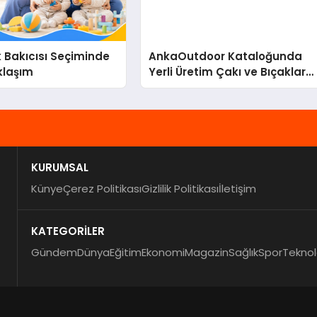
k Bakıcısı Seçiminde
AnkaOutdoor Kataloğunda
klaşım
Yerli Üretim Çakı ve Bıçaklar
56 Modelle Listeleniyor
KURUMSAL
Künye
Çerez Politikası
Gizlilik Politikası
İletişim
KATEGORİLER
Gündem
Dünya
Eğitim
Ekonomi
Magazin
Sağlık
Spor
Teknol