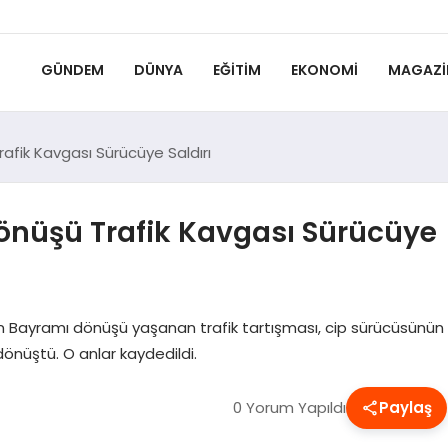
GÜNDEM
DÜNYA
EĞITIM
EKONOMI
MAGAZI
fik Kavgası Sürücüye Saldırı
önüşü Trafik Kavgası Sürücüye
 Bayramı dönüşü yaşanan trafik tartışması, cip sürücüsünün
önüştü. O anlar kaydedildi.
0 Yorum Yapıldı
Paylaş