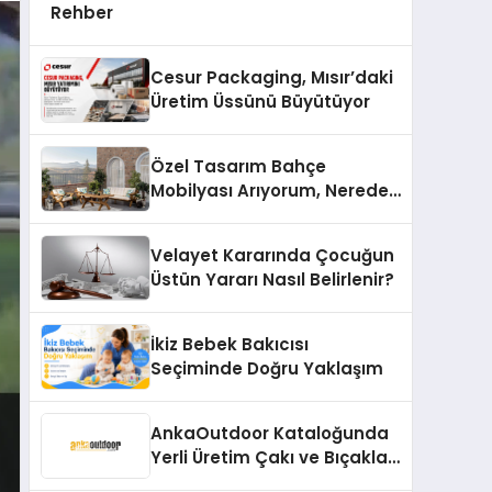
Rehber
Cesur Packaging, Mısır’daki
Üretim Üssünü Büyütüyor
Özel Tasarım Bahçe
Mobilyası Arıyorum, Nereden
Bulurum?
Velayet Kararında Çocuğun
Üstün Yararı Nasıl Belirlenir?
İkiz Bebek Bakıcısı
Seçiminde Doğru Yaklaşım
AnkaOutdoor Kataloğunda
Yerli Üretim Çakı ve Bıçaklar
56 Modelle Listeleniyor