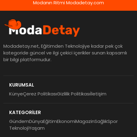
Modanın Ritmi Modadetay.com
Modadetay.net, Eğitimden Teknolojiye kadar pek çok
kategoride güncel ve ilgi çekici içerikler sunan kapsamlı
bir bilgi platformudur.
KURUMSAL
Künye
Çerez Politikası
Gizlilik Politikası
İletişim
KATEGORİLER
Gündem
Dünya
Eğitim
Ekonomi
Magazin
Sağlık
Spor
Teknoloji
Yaşam