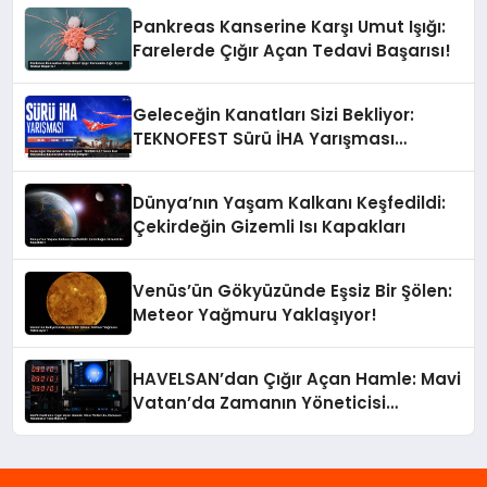
Pankreas Kanserine Karşı Umut Işığı:
Farelerde Çığır Açan Tedavi Başarısı!
Geleceğin Kanatları Sizi Bekliyor:
TEKNOFEST Sürü İHA Yarışması
Başvuruları Devam Ediyor!
Dünya’nın Yaşam Kalkanı Keşfedildi:
Çekirdeğin Gizemli Isı Kapakları
Venüs’ün Gökyüzünde Eşsiz Bir Şölen:
Meteor Yağmuru Yaklaşıyor!
HAVELSAN’dan Çığır Açan Hamle: Mavi
Vatan’da Zamanın Yöneticisi
TimeMaster!