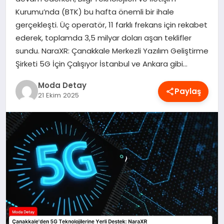
Kurumu’nda (BTK) bu hafta önemli bir ihale
MAGAZIN
gerçekleşti. Üç operatör, 11 farklı frekans için rekabet
ederek, toplamda 3,5 milyar doları aşan teklifler
SAĞLIK
sundu. NaraXR: Çanakkale Merkezli Yazılım Geliştirme
Şirketi 5G İçin Çalışıyor İstanbul ve Ankara gibi…
Moda Detay
SPOR
Paylaş
21 Ekim 2025
TEKNOLOJI
YAŞAM