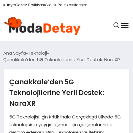
Künye
Çerez Politikası
Gizlilik Politikası
İletişim
GÜNDEM
Ana Sayfa
Teknoloji
Çanakkale’den 5G Teknolojilerine Yerli Destek: NaraXR
DÜNYA
Çanakkale’den 5G
Teknolojilerine Yerli Destek:
EĞITIM
NaraXR
5G Teknolojisi İçin Kritik İhale Gerçekleşti Ülkede 5G
EKONOMI
teknolojisinin yaygınlaşması için çalışmalar hızla
devam ederken, Bilgi Teknolojileri ve İletişim