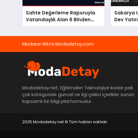
Sahte Değerleme Raporuyla
Sakarya U
Vatandaşlık Alan 6 Binden
Dev Yatır
Fazla Kişinin İşlemi İptal Edildi
Modanın Ritmi Modadetay.com
Modadetay.net, Eğitimden Teknolojiye kadar pek
çok kategoride güncel ve ilgi çekici içerikler sunan
kapsamlı bir bilgi platformudur.
2025 Modadetay.net © Tüm hakları saklıdır.