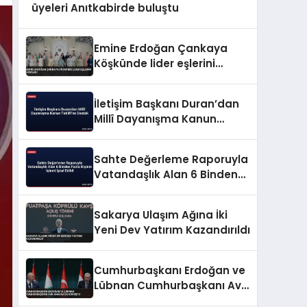
üyeleri Anıtkabirde buluştu
Emine Erdoğan Çankaya
Köşkünde lider eşlerini
ağırladı
İletişim Başkanı Duran’dan
Millî Dayanışma Kanun
Teklifi’ne Destek
Sahte Değerleme Raporuyla
Vatandaşlık Alan 6 Binden
Fazla Kişinin İşlemi İptal
Edildi
Sakarya Ulaşım Ağına İki
Yeni Dev Yatırım Kazandırıldı
Cumhurbaşkanı Erdoğan ve
Lübnan Cumhurbaşkanı Avn
Ankara’da Görüştü