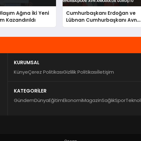
laşım Ağına İki Yeni
Cumhurbaşkanı Erdoğan ve
ım Kazandırıldı
Lübnan Cumhurbaşkanı Avn
Ankara’da Görüştü
KURUMSAL
Künye
Çerez Politikası
Gizlilik Politikası
İletişim
KATEGORİLER
Gündem
Dünya
Eğitim
Ekonomi
Magazin
Sağlık
Spor
Teknol