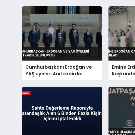
Cumhurbaşkanı Erdoğan ve
Emine Er
YAŞ üyeleri Anıtkabirde
Köşkünde l
buluştu