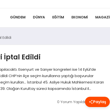
GÜNDEM
DÜNYA
EĞITIM
EKONOMI
MAGAZI
 Edildi
 İptal Edildi
pılacaktı. Esenyurt ve Sarıyer kongreleri ise 14 Eylül’de
dildi CHP’nin ilçe seçim kurullarına yaptığı başvurular
seçim kurulları… İstanbul 45. Asliye Hukuk Mahkemesi Kararı
 39. Olağan Kurultay süreci kapsamında İstanbul il…
0 Yorum Yapıldı
Paylaş