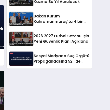
Kazma Bu Yıl Vurulacak
Bakan Kurum
Kahramanmaraş’ta 4 bin
500 yeni sosyal konut
müjdesi verdi
2026 2027 Futbol Sezonu İçin
Yeni Güvenlik Planı Açıklandı
Sosyal Medyada Suç Örgütü
Propagandasına 52 İlde
Operasyon