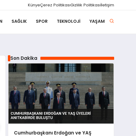
Künye
Çerez Politikası
Gizlilik Politikası
İletişim
N
SAĞLIK
SPOR
TEKNOLOJI
YAŞAM
Son Dakika
Cumhurbaşkanı Erdoğan ve YAŞ