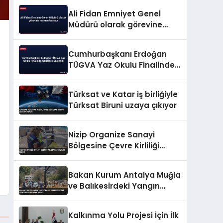
Ali Fidan Emniyet Genel
Müdürü olarak görevine
resmen başladı
Cumhurbaşkanı Erdoğan
TÜGVA Yaz Okulu Finalinde
Gençlere Seslendi
Türksat ve Katar iş birliğiyle
Türksat Biruni uzaya çıkıyor
Nizip Organize Sanayi
Bölgesine Çevre Kirliliği
Cezası
Bakan Kurum Antalya Muğla
ve Balıkesirdeki Yangın
Hasarını Açıkladı
Kalkınma Yolu Projesi İçin İlk