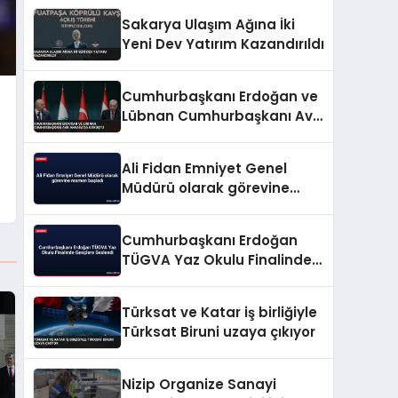
Edildi
Sakarya Ulaşım Ağına İki
Yeni Dev Yatırım Kazandırıldı
Cumhurbaşkanı Erdoğan ve
Lübnan Cumhurbaşkanı Avn
Ankara’da Görüştü
Ali Fidan Emniyet Genel
Müdürü olarak görevine
resmen başladı
Cumhurbaşkanı Erdoğan
TÜGVA Yaz Okulu Finalinde
Gençlere Seslendi
Türksat ve Katar iş birliğiyle
Türksat Biruni uzaya çıkıyor
Nizip Organize Sanayi