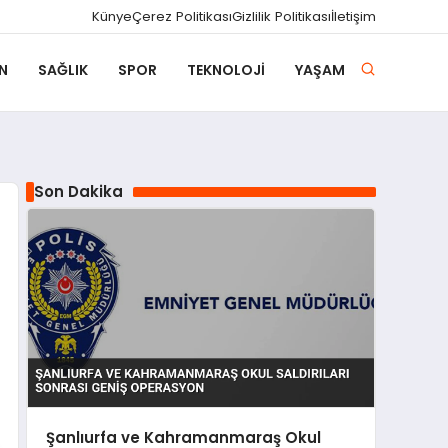
Künye
Çerez Politikası
Gizlilik Politikası
İletişim
N
SAĞLIK
SPOR
TEKNOLOJI
YAŞAM
Son Dakika
Şanlıurfa ve Kahramanmaraş Okul