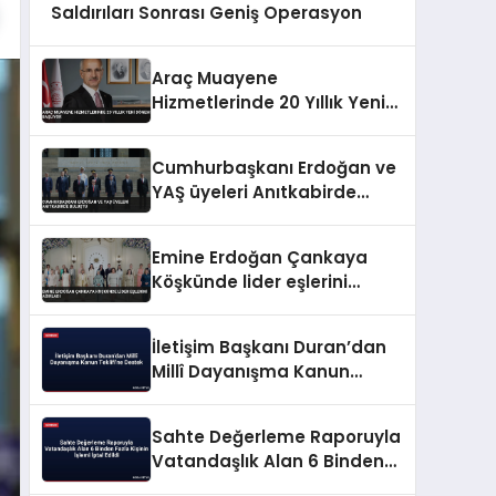
Saldırıları Sonrası Geniş Operasyon
Araç Muayene
Hizmetlerinde 20 Yıllık Yeni
Dönem Başlıyor
Cumhurbaşkanı Erdoğan ve
YAŞ üyeleri Anıtkabirde
buluştu
Emine Erdoğan Çankaya
Köşkünde lider eşlerini
ağırladı
İletişim Başkanı Duran’dan
Millî Dayanışma Kanun
Teklifi’ne Destek
Sahte Değerleme Raporuyla
Vatandaşlık Alan 6 Binden
Fazla Kişinin İşlemi İptal