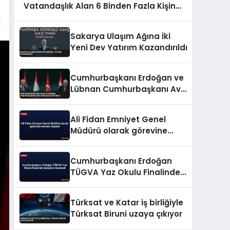
Vatandaşlık Alan 6 Binden Fazla Kişinin
İşlemi İptal Edildi
Sakarya Ulaşım Ağına İki
Yeni Dev Yatırım Kazandırıldı
Cumhurbaşkanı Erdoğan ve
Lübnan Cumhurbaşkanı Avn
Ankara’da Görüştü
Ali Fidan Emniyet Genel
Müdürü olarak görevine
resmen başladı
Cumhurbaşkanı Erdoğan
TÜGVA Yaz Okulu Finalinde
Gençlere Seslendi
Türksat ve Katar iş birliğiyle
Türksat Biruni uzaya çıkıyor