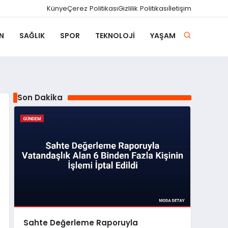
Künye
Çerez Politikası
Gizlilik Politikası
İletişim
N
SAĞLIK
SPOR
TEKNOLOJI
YAŞAM
Son Dakika
Sahte Değerleme Raporuyla