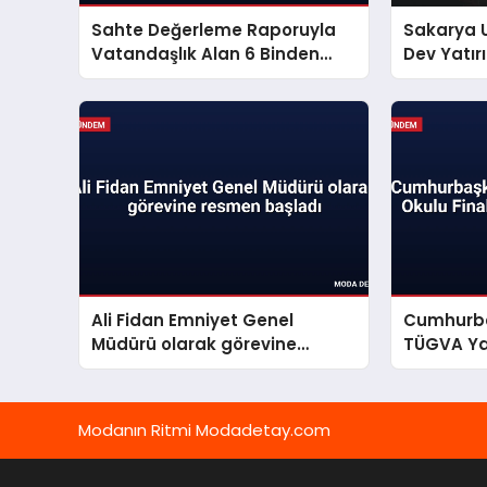
Sahte Değerleme Raporuyla
Sakarya U
Vatandaşlık Alan 6 Binden
Dev Yatır
Fazla Kişinin İşlemi İptal Edildi
Ali Fidan Emniyet Genel
Cumhurba
Müdürü olarak görevine
TÜGVA Ya
resmen başladı
Gençlere 
Modanın Ritmi Modadetay.com