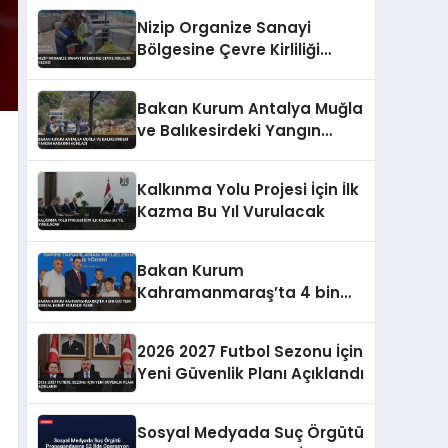
Nizip Organize Sanayi
Bölgesine Çevre Kirliliği
Cezası
Bakan Kurum Antalya Muğla
ve Balıkesirdeki Yangın
Hasarını Açıkladı
Kalkınma Yolu Projesi İçin İlk
Kazma Bu Yıl Vurulacak
Bakan Kurum
Kahramanmaraş’ta 4 bin
500 yeni sosyal konut
müjdesi verdi
2026 2027 Futbol Sezonu İçin
Yeni Güvenlik Planı Açıklandı
Sosyal Medyada Suç Örgütü