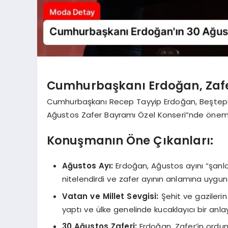
Cumhurbaşkanı Erdoğan, Zaf
Cumhurbaşkanı Recep Tayyip Erdoğan, Beştepe 
Ağustos Zafer Bayramı Özel Konseri”nde öneml
Konuşmanın Öne Çıkanları:
Ağustos Ayı:
Erdoğan, Ağustos ayını “şanla,
nitelendirdi ve zafer ayının anlamına uygun ş
Vatan ve Millet Sevgisi:
Şehit ve gazileri
yaptı ve ülke genelinde kucaklayıcı bir anl
30 Ağustos Zaferi:
Erdoğan, Zafer’in ordum