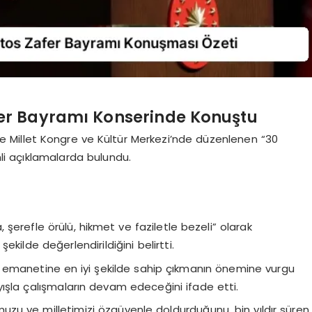
er Bayramı Konserinde Konuştu
Millet Kongre ve Kültür Merkezi’nde düzenlenen “30
i açıklamalarda bulundu.
 şerefle örülü, hikmet ve faziletle bezeli” olarak
ekilde değerlendirildiğini belirtti.
n emanetine en iyi şekilde sahip çıkmanın önemine vurgu
ayışla çalışmaların devam edeceğini ifade etti.
uzu ve milletimizi özgüvenle doldurduğunu, bin yıldır süren