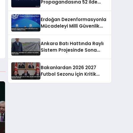
Propagandasına 52 İlde
Operasyon
Erdoğan Dezenformasyonla
Mücadeleyi Millî Güvenlik
Meselesi Saydı
Ankara Batı Hattında Raylı
Sistem Projesinde Sona
Gelindi
Bakanlardan 2026 2027
Futbol Sezonu İçin Kritik
Güvenlik Zirvesi