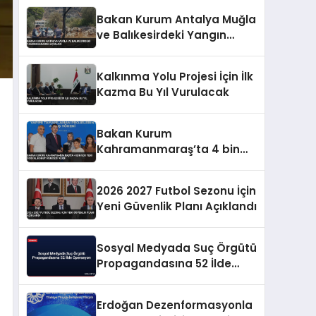
Bakan Kurum Antalya Muğla
ve Balıkesirdeki Yangın
Hasarını Açıkladı
Kalkınma Yolu Projesi İçin İlk
Kazma Bu Yıl Vurulacak
Bakan Kurum
Kahramanmaraş’ta 4 bin
500 yeni sosyal konut
müjdesi verdi
2026 2027 Futbol Sezonu İçin
Yeni Güvenlik Planı Açıklandı
Sosyal Medyada Suç Örgütü
Propagandasına 52 İlde
Operasyon
Erdoğan Dezenformasyonla