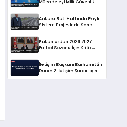
Mücadeleyi Millî Güvenlik
Meselesi Saydı
Ankara Batı Hattında Raylı
Sistem Projesinde Sona
Gelindi
Bakanlardan 2026 2027
Futbol Sezonu İçin Kritik
Güvenlik Zirvesi
İletişim Başkanı Burhanettin
Duran 2 İletişim Şûrası için
konuştu