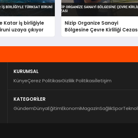
 Katar iş birliğiyle
Nizip Organize Sanayi
iruni uzaya çıkıyor
Bölgesine Çevre Kirliliği Cezas
KURUMSAL
Künye
Çerez Politikası
Gizlilik Politikası
İletişim
KATEGORİLER
Gündem
Dünya
Eğitim
Ekonomi
Magazin
Sağlık
Spor
Teknol