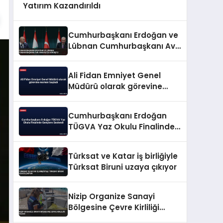
Yatırım Kazandırıldı
Cumhurbaşkanı Erdoğan ve
Lübnan Cumhurbaşkanı Avn
Ankara’da Görüştü
Ali Fidan Emniyet Genel
Müdürü olarak görevine
resmen başladı
Cumhurbaşkanı Erdoğan
TÜGVA Yaz Okulu Finalinde
Gençlere Seslendi
Türksat ve Katar iş birliğiyle
Türksat Biruni uzaya çıkıyor
Nizip Organize Sanayi
Bölgesine Çevre Kirliliği
Cezası