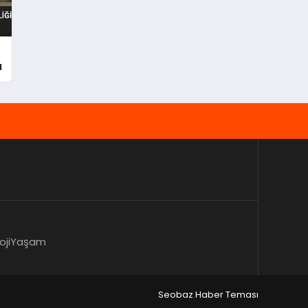
ı
oji
Yaşam
Seobaz Haber Teması