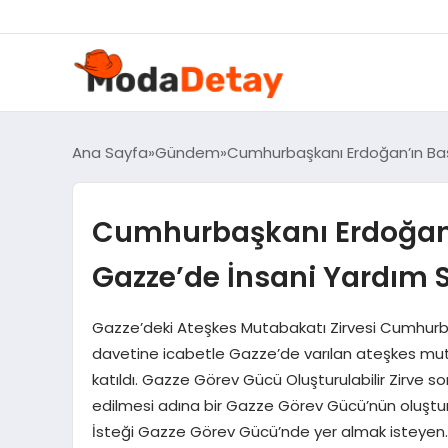
felix markets 360
felix markets yatırım
felix markets pro
felix markets
felix markets app
Ana Sayfa
Gündem
Cumhurbaşkanı Erdoğan’ın Baş
Cumhurbaşkanı Erdoğan’
Gazze’de İnsani Yardım S
Gazze’deki Ateşkes Mutabakatı Zirvesi Cumhurba
davetine icabetle Gazze’de varılan ateşkes muta
katıldı. Gazze Görev Gücü Oluşturulabilir Zirve s
edilmesi adına bir Gazze Görev Gücü’nün oluştur
İsteği Gazze Görev Gücü’nde yer almak isteyen