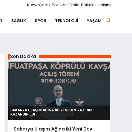
Künye
Çerez Politikası
Gizlilik Politikası
İletişim
N
SAĞLIK
SPOR
TEKNOLOJI
YAŞAM
Son Dakika
Sakarya Ulaşım Ağına İki Yeni Dev