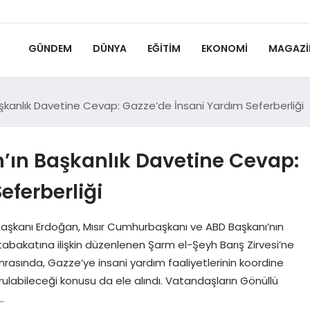
GÜNDEM
DÜNYA
EĞITIM
EKONOMI
MAGAZI
kanlık Davetine Cevap: Gazze’de İnsani Yardım Seferberliği
ın Başkanlık Davetine Cevap:
eferberliği
şkanı Erdoğan, Mısır Cumhurbaşkanı ve ABD Başkanı’nın
bakatına ilişkin düzenlenen Şarm el-Şeyh Barış Zirvesi’ne
onrasında, Gazze’ye insani yardım faaliyetlerinin koordine
ulabileceği konusu da ele alındı. Vatandaşların Gönüllü
…