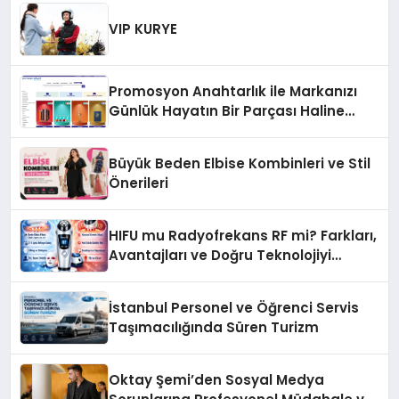
Alanında Talep Rekor Kırıyor
VIP KURYE
Promosyon Anahtarlık ile Markanızı
Günlük Hayatın Bir Parçası Haline
Getirin
Büyük Beden Elbise Kombinleri ve Stil
Önerileri
HIFU mu Radyofrekans RF mi? Farkları,
Avantajları ve Doğru Teknolojiyi
Seçme Rehberi
İstanbul Personel ve Öğrenci Servis
Taşımacılığında Süren Turizm
Oktay Şemi’den Sosyal Medya