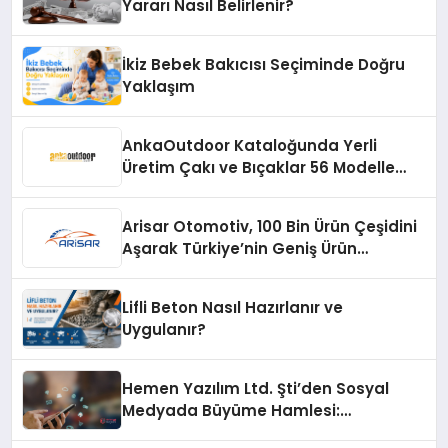
Yararı Nasıl Belirlenir?
İkiz Bebek Bakıcısı Seçiminde Doğru
Yaklaşım
AnkaOutdoor Kataloğunda Yerli
Üretim Çakı ve Bıçaklar 56 Modelle
Listeleniyor
Arisar Otomotiv, 100 Bin Ürün Çeşidini
Aşarak Türkiye’nin Geniş Ürün
Yelpazesine Sahip Oto Yedek Parça
Platformlarından Biri Oldu
Lifli Beton Nasıl Hazırlanır ve
Uygulanır?
Hemen Yazılım Ltd. Şti’den Sosyal
Medyada Büyüme Hamlesi:
Instagram Beğeni ve TikTok Beğeni