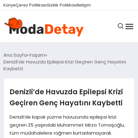
felix markets 360
felix markets yatırım
felix markets pro
felix markets
felix markets app
Künye
Çerez Politikası
Gizlilik Politikası
İletişim
GÜNDEM
Ana Sayfa
Yaşam
Denizli’de Havuzda Epilepsi Krizi Geçiren Genç Hayatını
Kaybetti
DÜNYA
Denizli’de Havuzda Epilepsi Krizi
EĞITIM
Geçiren Genç Hayatını Kaybetti
Denizli’de kapalı yüzme havuzunda epilepsi krizi
EKONOMI
geçiren 25 yaşındaki Muhammet Mirza Tomaşoğlu,
tüm müdahalelere rağmen kurtarılamayarak