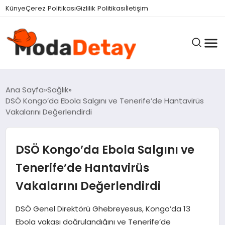
felix markets 360
felix markets yatırım
felix markets pro
felix markets
felix markets app
Künye
Çerez Politikası
Gizlilik Politikası
İletişim
GÜNDEM
Ana Sayfa
Sağlık
DSÖ Kongo’da Ebola Salgını ve Tenerife’de Hantavirüs
Vakalarını Değerlendirdi
DÜNYA
DSÖ Kongo’da Ebola Salgını ve
EĞITIM
Tenerife’de Hantavirüs
Vakalarını Değerlendirdi
EKONOMI
DSÖ Genel Direktörü Ghebreyesus, Kongo’da 13
Ebola vakası doğrulandığını ve Tenerife’de