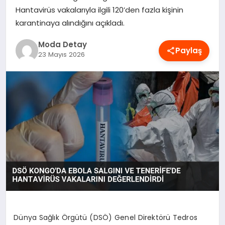
Hantavirüs vakalarıyla ilgili 120’den fazla kişinin
MAGAZIN
karantinaya alındığını açıkladı.
Moda Detay
SAĞLIK
Paylaş
23 Mayıs 2026
SPOR
TEKNOLOJI
YAŞAM
Dünya Sağlık Örgütü (DSÖ) Genel Direktörü Tedros