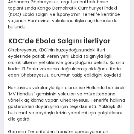
Adhanom Ghebreyesus, örgütün haftalık basın
toplantısında Kongo Demokratik Cumhuriyeti’ndeki
(KDC) Ebola salgını ve İspanya’nın Tenerife kentinde
yaşanan Hantavirüs vakalarına ilişkin açıklamalarda
bulundu.
KDC’de Ebola Salgını İlerliyor
Ghebreyesus, KDC’nin kuzeydoğusundaki Ituri
eyaletinde patlak veren yeni Ebola salgınıyla ilgili
olarak ülkenin yetkilileriyle görüştüğünü belirtti. Şu ana
kadar 13 Ebola vakasının doğrulanmış olduğunu ifade
eden Ghebreyesus, durumun takip edildiğini kaydetti.
Hantavirüs vakalarıyla ilgili olarak ise Hollanda bandıralı
‘MV Hondius’ gemisinin yolcuları ve mürettebatına
yönelik açıklama yapan Ghebreyesus, Tenerife halkına
gösterdikleri dayanışma için teşekkür etti. Yaklaşık 30
hükümet ve paydaşla krizin yönetimi için çalıştıklarını
dile getirdi.
Geminin Tenerife’den transfer operasyonunun