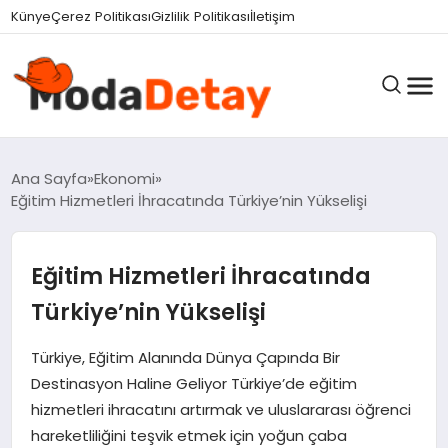
felix markets 360
felix markets yatırım
felix markets pro
felix markets
felix markets app
Künye
Çerez Politikası
Gizlilik Politikası
İletişim
GÜNDEM
Ana Sayfa
Ekonomi
Eğitim Hizmetleri İhracatında Türkiye’nin Yükselişi
DÜNYA
Eğitim Hizmetleri İhracatında
Türkiye’nin Yükselişi
EĞITIM
Türkiye, Eğitim Alanında Dünya Çapında Bir
Destinasyon Haline Geliyor Türkiye’de eğitim
EKONOMI
hizmetleri ihracatını artırmak ve uluslararası öğrenci
hareketliliğini teşvik etmek için yoğun çaba