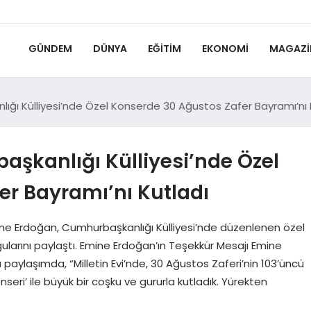
GÜNDEM
DÜNYA
EĞITIM
EKONOMI
MAGAZI
ğı Külliyesi’nde Özel Konserde 30 Ağustos Zafer Bayramı’nı 
şkanlığı Külliyesi’nde Özel
er Bayramı’nı Kutladı
e Erdoğan, Cumhurbaşkanlığı Külliyesi’nde düzenlenen özel
arını paylaştı. Emine Erdoğan’ın Teşekkür Mesajı Emine
aylaşımda, “Milletin Evi’nde, 30 Ağustos Zaferi’nin 103’üncü
ri’ ile büyük bir coşku ve gururla kutladık. Yürekten