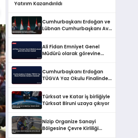
Yatırım Kazandırıldı
Cumhurbaşkanı Erdoğan ve
Lübnan Cumhurbaşkanı Avn
Ankara’da Görüştü
Ali Fidan Emniyet Genel
Müdürü olarak görevine
resmen başladı
Cumhurbaşkanı Erdoğan
TÜGVA Yaz Okulu Finalinde
Gençlere Seslendi
Türksat ve Katar iş birliğiyle
Türksat Biruni uzaya çıkıyor
Nizip Organize Sanayi
Bölgesine Çevre Kirliliği
Cezası