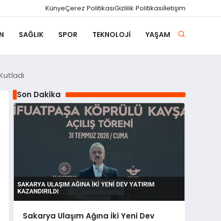
Künye
Çerez Politikası
Gizlilik Politikası
İletişim
N
SAĞLIK
SPOR
TEKNOLOJI
YAŞAM
Kutladı
Son Dakika
Sakarya Ulaşım Ağına İki Yeni Dev