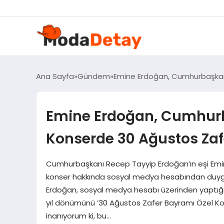
felix markets 360
felix markets yatırım
felix markets pro
felix markets
felix markets app
Ana Sayfa
Gündem
Emine Erdoğan, Cumhurbaşkanlı
Emine Erdoğan, Cumhurba
Konserde 30 Ağustos Zaf
Cumhurbaşkanı Recep Tayyip Erdoğan’ın eşi Emin
konser hakkında sosyal medya hesabından duygul
Erdoğan, sosyal medya hesabı üzerinden yaptığı p
yıl dönümünü ’30 Ağustos Zafer Bayramı Özel Konse
inanıyorum ki, bu…