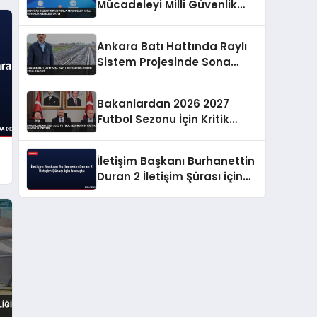
Mücadeleyi Millî Güvenlik
Meselesi Saydı
Ankara Batı Hattında Raylı
Sistem Projesinde Sona
Gelindi
Bakanlardan 2026 2027
Futbol Sezonu İçin Kritik
Güvenlik Zirvesi
İletişim Başkanı Burhanettin
Duran 2 İletişim Şûrası için
konuştu