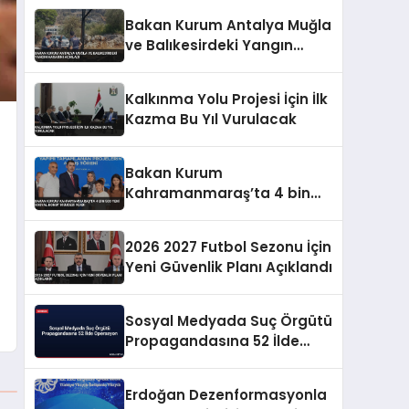
Bakan Kurum Antalya Muğla
ve Balıkesirdeki Yangın
Hasarını Açıkladı
Kalkınma Yolu Projesi İçin İlk
Kazma Bu Yıl Vurulacak
Bakan Kurum
Kahramanmaraş’ta 4 bin
500 yeni sosyal konut
müjdesi verdi
2026 2027 Futbol Sezonu İçin
Yeni Güvenlik Planı Açıklandı
Sosyal Medyada Suç Örgütü
Propagandasına 52 İlde
Operasyon
Erdoğan Dezenformasyonla