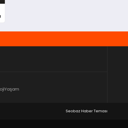
ı
oji
Yaşam
Seobaz Haber Teması