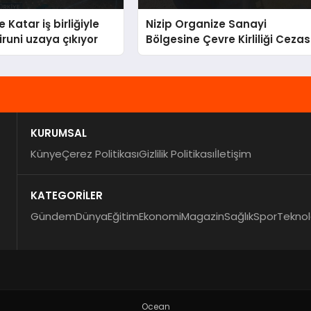
 Katar iş birliğiyle
Nizip Organize Sanayi
iruni uzaya çıkıyor
Bölgesine Çevre Kirliliği Cezas
KURUMSAL
Künye
Çerez Politikası
Gizlilik Politikası
İletişim
KATEGORİLER
Gündem
Dünya
Eğitim
Ekonomi
Magazin
Sağlık
Spor
Teknol
Ocean