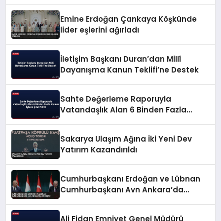
Emine Erdoğan Çankaya Köşkünde
lider eşlerini ağırladı
İletişim Başkanı Duran’dan Millî
Dayanışma Kanun Teklifi’ne Destek
Sahte Değerleme Raporuyla
Vatandaşlık Alan 6 Binden Fazla
Kişinin İşlemi İptal Edildi
Sakarya Ulaşım Ağına İki Yeni Dev
Yatırım Kazandırıldı
Cumhurbaşkanı Erdoğan ve Lübnan
Cumhurbaşkanı Avn Ankara’da
Görüştü
Ali Fidan Emniyet Genel Müdürü