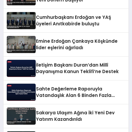
Cumhurbaşkanı Erdoğan ve YAŞ
üyeleri Anıtkabirde buluştu
Emine Erdoğan Çankaya Köşkünde
lider eşlerini ağırladı
İletişim Başkanı Duran’dan Millî
Dayanışma Kanun Teklifi’ne Destek
Sahte Değerleme Raporuyla
Vatandaşlık Alan 6 Binden Fazla
Kişinin İşlemi İptal Edildi
Sakarya Ulaşım Ağına İki Yeni Dev
Yatırım Kazandırıldı