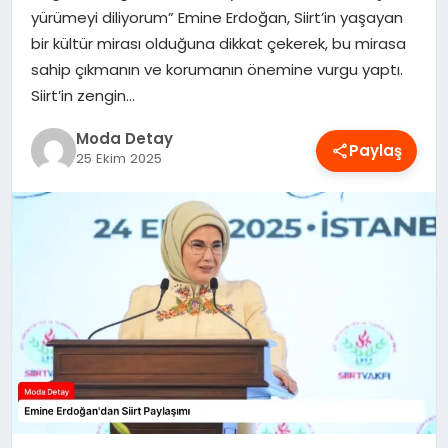
yürümeyi diliyorum” Emine Erdoğan, Siirt’in yaşayan
MAGAZIN
bir kültür mirası olduğuna dikkat çekerek, bu mirasa
sahip çıkmanın ve korumanın önemine vurgu yaptı.
Siirt’in zengin…
SAĞLIK
Moda Detay
Paylaş
25 Ekim 2025
SPOR
TEKNOLOJI
YAŞAM