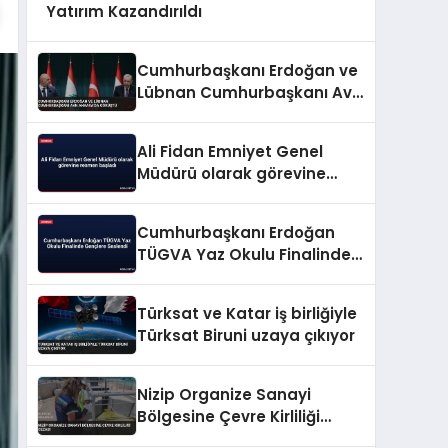
Yatırım Kazandırıldı
Cumhurbaşkanı Erdoğan ve
Lübnan Cumhurbaşkanı Avn
Ankara’da Görüştü
Ali Fidan Emniyet Genel
Müdürü olarak görevine
resmen başladı
Cumhurbaşkanı Erdoğan
TÜGVA Yaz Okulu Finalinde
Gençlere Seslendi
Türksat ve Katar iş birliğiyle
Türksat Biruni uzaya çıkıyor
Nizip Organize Sanayi
Bölgesine Çevre Kirliliği
Cezası