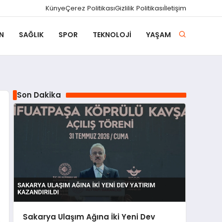
Künye
Çerez Politikası
Gizlilik Politikası
İletişim
N
SAĞLIK
SPOR
TEKNOLOJI
YAŞAM
Son Dakika
Sakarya Ulaşım Ağına İki Yeni Dev