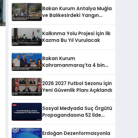
Bakan Kurum Antalya Muğla
ve Balıkesirdeki Yangın
Hasarını Açıkladı
Kalkınma Yolu Projesi İçin İlk
Kazma Bu Yıl Vurulacak
Bakan Kurum
Kahramanmaraş’ta 4 bin
500 yeni sosyal konut
müjdesi verdi
2026 2027 Futbol Sezonu İçin
Yeni Güvenlik Planı Açıklandı
Sosyal Medyada Suç Örgütü
Propagandasına 52 İlde
Operasyon
Erdoğan Dezenformasyonla