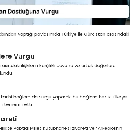
bından yaptığı paylaşımda Türkiye ile Gürcistan arasındaki
ilere Vurgu
sındaki ilişkilerin karşılıklı güvene ve ortak değerlere
lundu.
tarihi bağlara da vurgu yaparak, bu bağların her iki ülkeye
ni temenni etti.
yareti
likte yaptığı Millet Kütüphanesi ziyareti ve “Arkeolojinin