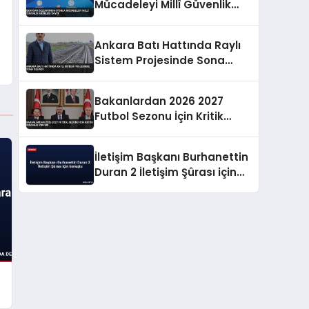
Mücadeleyi Millî Güvenlik
Meselesi Saydı
Ankara Batı Hattında Raylı
Sistem Projesinde Sona
Gelindi
Bakanlardan 2026 2027
Futbol Sezonu İçin Kritik
Güvenlik Zirvesi
İletişim Başkanı Burhanettin
Duran 2 İletişim Şûrası için
konuştu