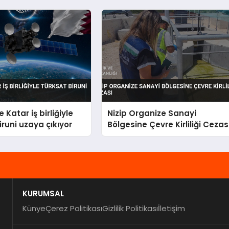
 Katar iş birliğiyle
Nizip Organize Sanayi
iruni uzaya çıkıyor
Bölgesine Çevre Kirliliği Cezas
KURUMSAL
Künye
Çerez Politikası
Gizlilik Politikası
İletişim