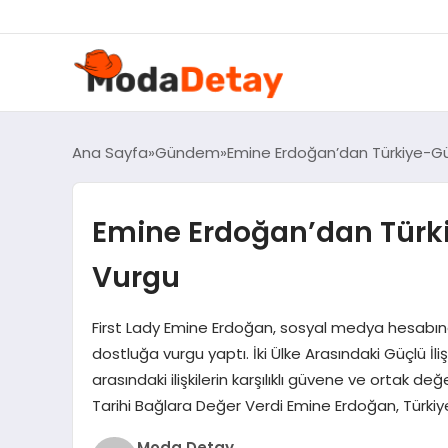
felix markets 360
felix markets yatırım
felix markets pro
felix markets
felix markets app
Ana Sayfa
Gündem
Emine Erdoğan’dan Türkiye-G
Emine Erdoğan’dan Türk
Vurgu
First Lady Emine Erdoğan, sosyal medya hesabınd
dostluğa vurgu yaptı. İki Ülke Arasındaki Güçlü İl
arasındaki ilişkilerin karşılıklı güvene ve ortak 
Tarihi Bağlara Değer Verdi Emine Erdoğan, Türkiy
Moda Detay