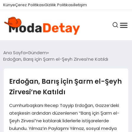
Künye
Çerez Politikası
Gizlilik Politikası
İletişim
GÜNDEM
Ana Sayfa
Gündem
Erdoğan, Barış için Şarm el-Şeyh Zirvesi’ne Katıldı
DÜNYA
Erdoğan, Barış için Şarm el-Şeyh
Zirvesi’ne Katıldı
EĞITIM
Cumhurbaşkanı Recep Tayyip Erdoğan, Gazze’deki
ateşkesin ardından düzenlenen “Barış için Şarm el-
EKONOMI
Şeyh Zirvesi”ne katılarak liderlerle istişarelerde
bulundu. Yılmaz’ın Paylaşımı Yılmaz, sosyal medya