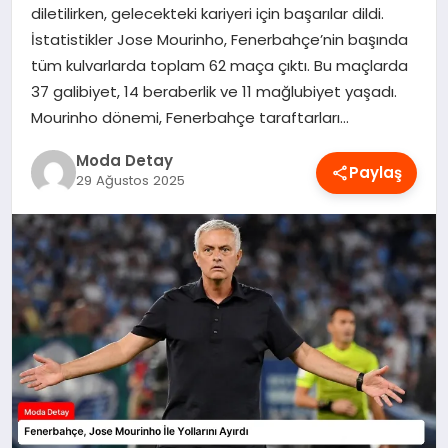
diletilirken, gelecekteki kariyeri için başarılar dildi.
MAGAZIN
İstatistikler Jose Mourinho, Fenerbahçe’nin başında
tüm kulvarlarda toplam 62 maça çıktı. Bu maçlarda
37 galibiyet, 14 beraberlik ve 11 mağlubiyet yaşadı.
SAĞLIK
Mourinho dönemi, Fenerbahçe taraftarları…
Moda Detay
Paylaş
SPOR
29 Ağustos 2025
TEKNOLOJI
YAŞAM