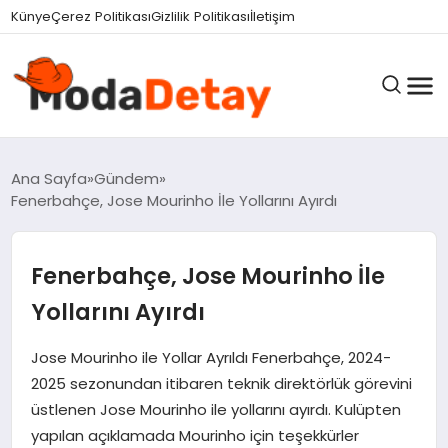
Künye
Çerez Politikası
Gizlilik Politikası
İletişim
GÜNDEM
Ana Sayfa
Gündem
Fenerbahçe, Jose Mourinho İle Yollarını Ayırdı
DÜNYA
Fenerbahçe, Jose Mourinho İle
Yollarını Ayırdı
EĞITIM
Jose Mourinho ile Yollar Ayrıldı Fenerbahçe, 2024-
2025 sezonundan itibaren teknik direktörlük görevini
EKONOMI
üstlenen Jose Mourinho ile yollarını ayırdı. Kulüpten
yapılan açıklamada Mourinho için teşekkürler