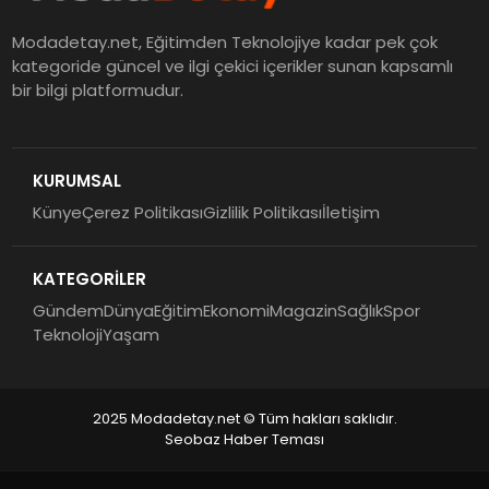
Modadetay.net, Eğitimden Teknolojiye kadar pek çok
kategoride güncel ve ilgi çekici içerikler sunan kapsamlı
bir bilgi platformudur.
KURUMSAL
Künye
Çerez Politikası
Gizlilik Politikası
İletişim
KATEGORİLER
Gündem
Dünya
Eğitim
Ekonomi
Magazin
Sağlık
Spor
Teknoloji
Yaşam
2025 Modadetay.net © Tüm hakları saklıdır.
Seobaz Haber Teması