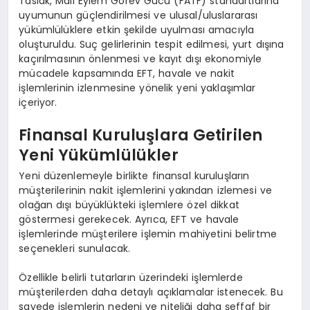
Taslak, Mali Eylem Görev Gücü (FATF) standartlarına
uyumunun güçlendirilmesi ve ulusal/uluslararası
yükümlülüklere etkin şekilde uyulması amacıyla
oluşturuldu. Suç gelirlerinin tespit edilmesi, yurt dışına
kaçırılmasının önlenmesi ve kayıt dışı ekonomiyle
mücadele kapsamında EFT, havale ve nakit
işlemlerinin izlenmesine yönelik yeni yaklaşımlar
içeriyor.
Finansal Kuruluşlara Getirilen
Yeni Yükümlülükler
Yeni düzenlemeyle birlikte finansal kuruluşların
müşterilerinin nakit işlemlerini yakından izlemesi ve
olağan dışı büyüklükteki işlemlere özel dikkat
göstermesi gerekecek. Ayrıca, EFT ve havale
işlemlerinde müşterilere işlemin mahiyetini belirtme
seçenekleri sunulacak.
Özellikle belirli tutarların üzerindeki işlemlerde
müşterilerden daha detaylı açıklamalar istenecek. Bu
sayede işlemlerin nedeni ve niteliği daha şeffaf bir