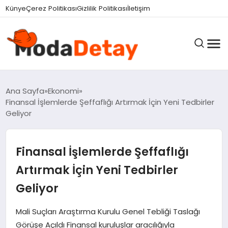
Künye
Çerez Politikası
Gizlilik Politikası
İletişim
GÜNDEM
Ana Sayfa
Ekonomi
Finansal İşlemlerde Şeffaflığı Artırmak İçin Yeni Tedbirler
Geliyor
DÜNYA
Finansal İşlemlerde Şeffaflığı
EĞITIM
Artırmak İçin Yeni Tedbirler
Geliyor
EKONOMI
Mali Suçları Araştırma Kurulu Genel Tebliği Taslağı
Görüşe Açıldı Finansal kuruluşlar aracılığıyla