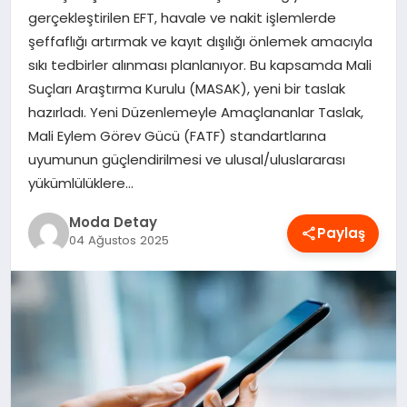
gerçekleştirilen EFT, havale ve nakit işlemlerde
MAGAZIN
şeffaflığı artırmak ve kayıt dışılığı önlemek amacıyla
sıkı tedbirler alınması planlanıyor. Bu kapsamda Mali
Suçları Araştırma Kurulu (MASAK), yeni bir taslak
SAĞLIK
hazırladı. Yeni Düzenlemeyle Amaçlananlar Taslak,
Mali Eylem Görev Gücü (FATF) standartlarına
SPOR
uyumunun güçlendirilmesi ve ulusal/uluslararası
yükümlülüklere…
Moda Detay
TEKNOLOJI
Paylaş
04 Ağustos 2025
YAŞAM