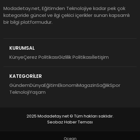
Modadetay.net, Eğitimden Teknolojiye kadar pek çok
kategoride güncel ve ilgi çekici içerikler sunan kapsamlı
bir bilgi platformudur.
KURUMSAL
Künye
Çerez Politikası
Gizlilik Politikası
İletişim
KATEGORİLER
Gündem
Dünya
Eğitim
Ekonomi
Magazin
Sağlık
Spor
Teknoloji
Yaşam
2025 Modadetay.net © Tüm hakları saklıdır.
Seobaz Haber Teması
Ocean