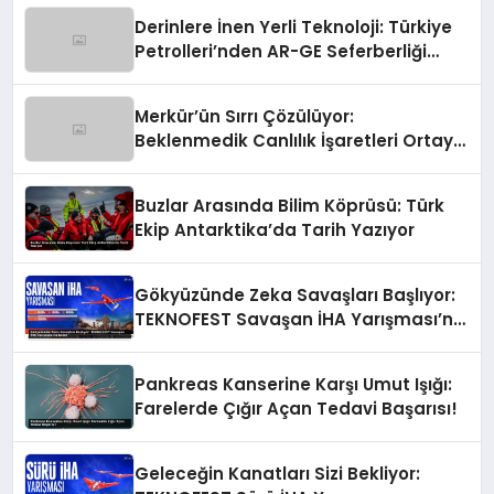
Derinlere İnen Yerli Teknoloji: Türkiye
Petrolleri’nden AR-GE Seferberliği
Başladı!
Merkür’ün Sırrı Çözülüyor:
Beklenmedik Canlılık İşaretleri Ortaya
Çıktı!
Buzlar Arasında Bilim Köprüsü: Türk
Ekip Antarktika’da Tarih Yazıyor
Gökyüzünde Zeka Savaşları Başlıyor:
TEKNOFEST Savaşan İHA Yarışması’na
Katıl!
Pankreas Kanserine Karşı Umut Işığı:
Farelerde Çığır Açan Tedavi Başarısı!
Geleceğin Kanatları Sizi Bekliyor: