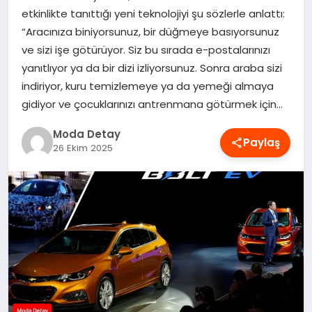
etkinlikte tanıttığı yeni teknolojiyi şu sözlerle anlattı:
MAGAZIN
“Aracınıza biniyorsunuz, bir düğmeye basıyorsunuz
ve sizi işe götürüyor. Siz bu sırada e-postalarınızı
yanıtlıyor ya da bir dizi izliyorsunuz. Sonra araba sizi
SAĞLIK
indiriyor, kuru temizlemeye ya da yemeği almaya
gidiyor ve çocuklarınızı antrenmana götürmek için…
SPOR
Moda Detay
Paylaş
26 Ekim 2025
TEKNOLOJI
YAŞAM