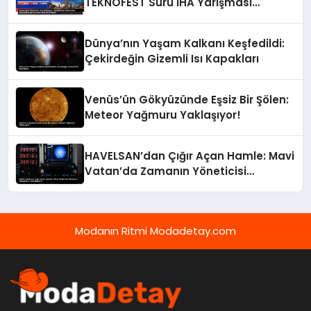
TEKNOFEST Sürü İHA Yarışması
Başvuruları Devam Ediyor!
Dünya’nın Yaşam Kalkanı Keşfedildi:
Çekirdeğin Gizemli Isı Kapakları
Venüs’ün Gökyüzünde Eşsiz Bir Şölen:
Meteor Yağmuru Yaklaşıyor!
HAVELSAN’dan Çığır Açan Hamle: Mavi
Vatan’da Zamanın Yöneticisi
TimeMaster!
Modanın Ritmi Modadetay.com