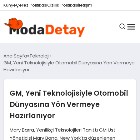
Künye
Çerez Politikası
Gizlilik Politikası
İletişim
GÜNDEM
Ana Sayfa
Teknoloji
GM, Yeni Teknolojisiyle Otomobil Dünyasına Yön Vermeye
Hazırlanıyor
DÜNYA
GM, Yeni Teknolojisiyle Otomobil
EĞITIM
Dünyasına Yön Vermeye
Hazırlanıyor
EKONOMI
Mary Barra, Yenilikçi Teknolojileri Tanıttı GM Üst
Yöneticisi Mary Barra, New York’ta düzenlenen