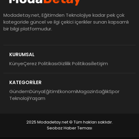
Modadetay.net, Eğitimden Teknolojiye kadar pek çok
kategoride güncel ve ilgi çekici içerikler sunan kapsamlı
bir bilgi platformudur.
KURUMSAL
Künye
Çerez Politikası
Gizlilik Politikası
İletişim
KATEGORİLER
Gündem
Dünya
Eğitim
Ekonomi
Magazin
Sağlık
Spor
Teknoloji
Yaşam
2025 Modadetay.net © Tüm hakları saklıdır.
Seobaz Haber Teması