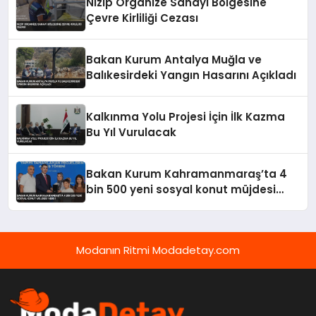
Nizip Organize Sanayi Bölgesine
Çevre Kirliliği Cezası
Bakan Kurum Antalya Muğla ve
Balıkesirdeki Yangın Hasarını Açıkladı
Kalkınma Yolu Projesi İçin İlk Kazma
Bu Yıl Vurulacak
Bakan Kurum Kahramanmaraş’ta 4
bin 500 yeni sosyal konut müjdesi
verdi
Modanın Ritmi Modadetay.com