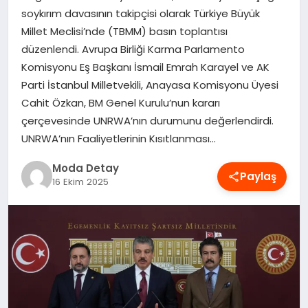
soykırım davasının takipçisi olarak Türkiye Büyük
MAGAZIN
Millet Meclisi’nde (TBMM) basın toplantısı
düzenlendi. Avrupa Birliği Karma Parlamento
Komisyonu Eş Başkanı İsmail Emrah Karayel ve AK
SAĞLIK
Parti İstanbul Milletvekili, Anayasa Komisyonu Üyesi
Cahit Özkan, BM Genel Kurulu’nun kararı
SPOR
çerçevesinde UNRWA’nın durumunu değerlendirdi.
UNRWA’nın Faaliyetlerinin Kısıtlanması…
Moda Detay
TEKNOLOJI
Paylaş
16 Ekim 2025
YAŞAM