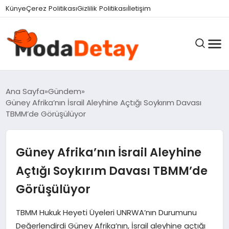
Künye
Çerez Politikası
Gizlilik Politikası
İletişim
GÜNDEM
Ana Sayfa
Gündem
Güney Afrika’nın İsrail Aleyhine Açtığı Soykırım Davası
TBMM’de Görüşülüyor
DÜNYA
Güney Afrika’nın İsrail Aleyhine
EĞITIM
Açtığı Soykırım Davası TBMM’de
Görüşülüyor
EKONOMI
TBMM Hukuk Heyeti Üyeleri UNRWA’nın Durumunu
Değerlendirdi Güney Afrika’nın, İsrail aleyhine açtığı