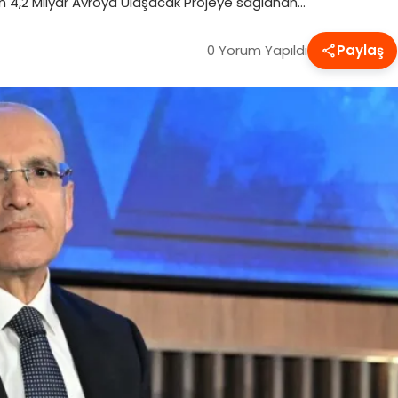
an 4,2 Milyar Avroya Ulaşacak Projeye sağlanan…
0 Yorum Yapıldı
Paylaş