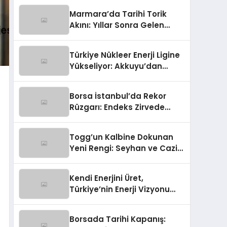
Marmara’da Tarihi Torik
Akını: Yıllar Sonra Gelen
Bereket
Türkiye Nükleer Enerji Ligine
Yükseliyor: Akkuyu’dan
Gelen Işık!
Borsa İstanbul’da Rekor
Rüzgarı: Endeks Zirvede
Kapanış Yaptı!
Togg’un Kalbine Dokunan
Yeni Rengi: Seyhan ve Cazip
Fırsatlar!
Kendi Enerjini Üret,
Türkiye’nin Enerji Vizyonu
Büyüyor!
Borsada Tarihi Kapanış: