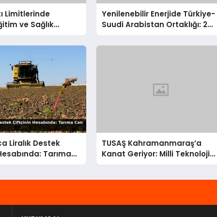
ı Limitlerinde
Yenilenebilir Enerjide Türkiye-
ğitim ve Sağlık
Suudi Arabistan Ortaklığı: 2
rına Ayrıcalıklı Yol!
Milyar Dolarlık İmza
ca Liralık Destek
TUSAŞ Kahramanmaraş’a
 Hesabında: Tarıma
Kanat Geriyor: Milli Teknoloji
 Bugün Akıyor!
Üssü Yükseliyor