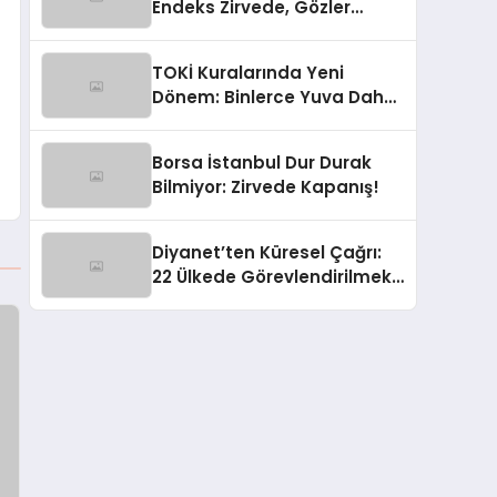
Endeks Zirvede, Gözler
Yarında!
TOKİ Kuralarında Yeni
Dönem: Binlerce Yuva Daha
Sahibini Buluyor!
Borsa İstanbul Dur Durak
Bilmiyor: Zirvede Kapanış!
Diyanet’ten Küresel Çağrı:
22 Ülkede Görevlendirilmek
Üzere 100 Din Görevlisi
Aranıyor!