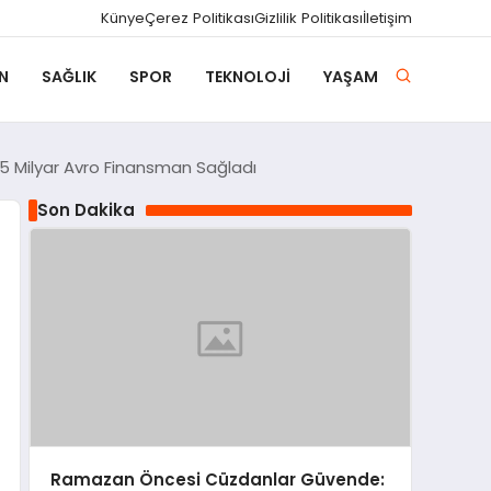
Künye
Çerez Politikası
Gizlilik Politikası
İletişim
N
SAĞLIK
SPOR
TEKNOLOJI
YAŞAM
55 Milyar Avro Finansman Sağladı
Son Dakika
Ramazan Öncesi Cüzdanlar Güvende: