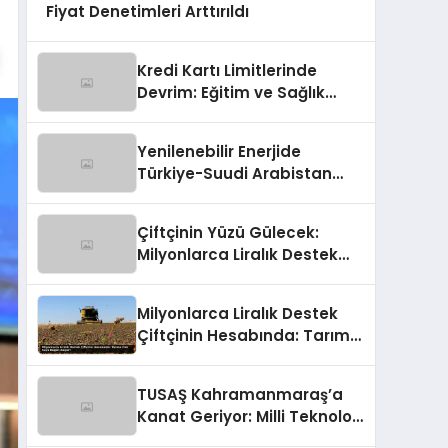
Fiyat Denetimleri Arttırıldı
Kredi Kartı Limitlerinde
Devrim: Eğitim ve Sağlık
Harcamalarına Ayrıcalıklı
Yol!
Yenilenebilir Enerjide
Türkiye-Suudi Arabistan
Ortaklığı: 2 Milyar Dolarlık
İmza
Çiftçinin Yüzü Gülecek:
Milyonlarca Liralık Destek
Hesaplara Akıyor!
Milyonlarca Liralık Destek
Çiftçinin Hesabında: Tarıma
Can Suyu Bugün Akıyor!
TUSAŞ Kahramanmaraş’a
Kanat Geriyor: Milli Teknoloji
Üssü Yükseliyor