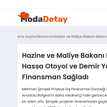
felix markets 360
felix markets yatırım
felix markets pro
felix markets
felix markets app
Ana Sayfa
Ekonomi
Hazine ve Maliye Bakanı Mehmet
Hazine ve Maliye Bakanı
Hassa Otoyol ve Demir Yol
Finansman Sağladı
Mehmet Şimşek Projeye Dış Finansman Desteği 
Anadolu Bölgesi’ni daha rekabetçi hale getirecek
bir adım attı. Şimşek, projenin finansmanını güçl