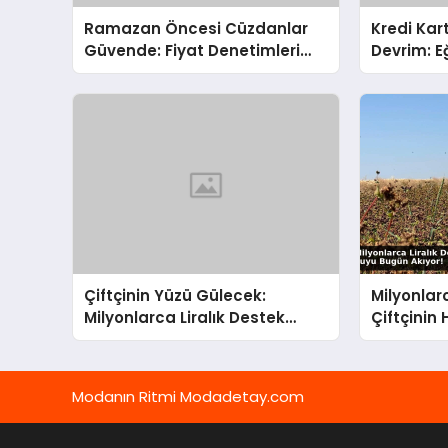
Ramazan Öncesi Cüzdanlar
Kredi Kart
Güvende: Fiyat Denetimleri
Devrim: E
Arttırıldı
Harcamala
Çiftçinin Yüzü Gülecek:
Milyonlar
Milyonlarca Liralık Destek
Çiftçinin
Hesaplara Akıyor!
Can Suyu
Modanın Ritmi Modadetay.com