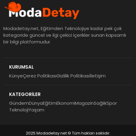
Modadetay.net, Eğitimden Teknolojiye kadar pek çok
kategoride güncel ve ilgi çekici içerikler sunan kapsamlı
bir bilgi platformudur.
KURUMSAL
Künye
Çerez Politikası
Gizlilik Politikası
İletişim
KATEGORİLER
Gündem
Dünya
Eğitim
Ekonomi
Magazin
Sağlık
Spor
Teknoloji
Yaşam
2025 Modadetay.net © Tüm hakları saklıdır.