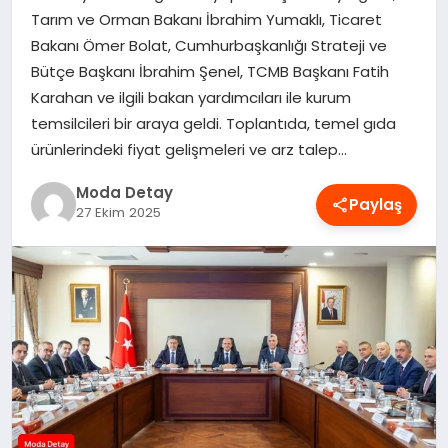
Tarım ve Orman Bakanı İbrahim Yumaklı, Ticaret
MAGAZIN
Bakanı Ömer Bolat, Cumhurbaşkanlığı Strateji ve
Bütçe Başkanı İbrahim Şenel, TCMB Başkanı Fatih
Karahan ve ilgili bakan yardımcıları ile kurum
SAĞLIK
temsilcileri bir araya geldi. Toplantıda, temel gıda
ürünlerindeki fiyat gelişmeleri ve arz talep…
SPOR
Moda Detay
Paylaş
27 Ekim 2025
TEKNOLOJI
YAŞAM