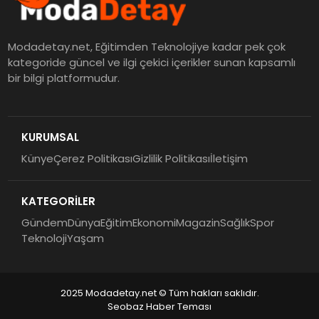
Modadetay.net, Eğitimden Teknolojiye kadar pek çok
kategoride güncel ve ilgi çekici içerikler sunan kapsamlı
bir bilgi platformudur.
KURUMSAL
Künye
Çerez Politikası
Gizlilik Politikası
İletişim
KATEGORİLER
Gündem
Dünya
Eğitim
Ekonomi
Magazin
Sağlık
Spor
Teknoloji
Yaşam
2025 Modadetay.net © Tüm hakları saklıdır.
Seobaz Haber Teması