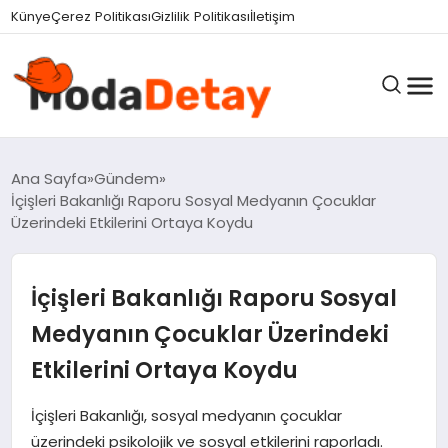
Künye
Çerez Politikası
Gizlilik Politikası
İletişim
GÜNDEM
Ana Sayfa
Gündem
İçişleri Bakanlığı Raporu Sosyal Medyanın Çocuklar
Üzerindeki Etkilerini Ortaya Koydu
DÜNYA
İçişleri Bakanlığı Raporu Sosyal
EĞITIM
Medyanın Çocuklar Üzerindeki
Etkilerini Ortaya Koydu
EKONOMI
İçişleri Bakanlığı, sosyal medyanın çocuklar
üzerindeki psikolojik ve sosyal etkilerini raporladı.