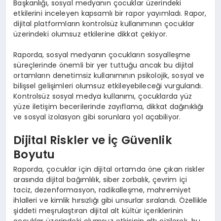
Başkanlığı, sosyal medyanın çocuklar üzerindeki
etkilerini inceleyen kapsamlı bir rapor yayımladı. Rapor,
dijital platformların kontrolsüz kullanımının çocuklar
üzerindeki olumsuz etkilerine dikkat çekiyor.
Raporda, sosyal medyanın çocukların sosyalleşme
süreçlerinde önemli bir yer tuttuğu ancak bu dijital
ortamların denetimsiz kullanımının psikolojik, sosyal ve
bilişsel gelişimleri olumsuz etkileyebileceği vurgulandı.
Kontrolsüz sosyal medya kullanımı, çocuklarda yüz
yüze iletişim becerilerinde zayıflama, dikkat dağınıklığı
ve sosyal izolasyon gibi sorunlara yol açabiliyor.
Dijital Riskler ve İç Güvenlik
Boyutu
Raporda, çocuklar için dijital ortamda öne çıkan riskler
arasında dijital bağımlılık, siber zorbalık, çevrim içi
taciz, dezenformasyon, radikalleşme, mahremiyet
ihlalleri ve kimlik hırsızlığı gibi unsurlar sıralandı. Özellikle
şiddeti meşrulaştıran dijital alt kültür içeriklerinin
çocuklar üzerindeki olumsuz etkisinin altı çizilerek, bu