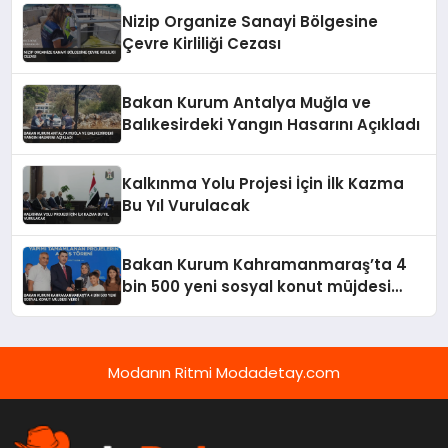
Nizip Organize Sanayi Bölgesine
Çevre Kirliliği Cezası
Bakan Kurum Antalya Muğla ve
Balıkesirdeki Yangın Hasarını Açıkladı
Kalkınma Yolu Projesi İçin İlk Kazma
Bu Yıl Vurulacak
Bakan Kurum Kahramanmaraş’ta 4
bin 500 yeni sosyal konut müjdesi
verdi
Modanın Ritmi Modadetay.com