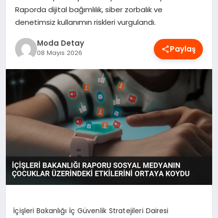
Raporda dijital bağımlılık, siber zorbalık ve
MAGAZIN
denetimsiz kullanımın riskleri vurgulandı.
Moda Detay
SAĞLIK
Paylaş
08 Mayıs 2026
SPOR
TEKNOLOJI
YAŞAM
İçişleri Bakanlığı İç Güvenlik Stratejileri Dairesi