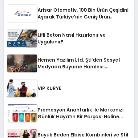
Arisar Otomotiv, 100 Bin Ürün Çeşidini
Aşarak Türkiye’nin Geniş Ürün
Yelpazesine Sahip Oto Yedek Parça
Platformlarından Biri Oldu
Lifli Beton Nasıl Hazırlanır ve
Uygulanır?
Hemen Yazılım Ltd. Şti’den Sosyal
Medyada Büyüme Hamlesi:
Instagram Beğeni ve TikTok Beğeni
Alanında Talep Rekor Kırıyor
VIP KURYE
Promosyon Anahtarlık ile Markanızı
Günlük Hayatın Bir Parçası Haline
Getirin
Büyük Beden Elbise Kombinleri ve Stil