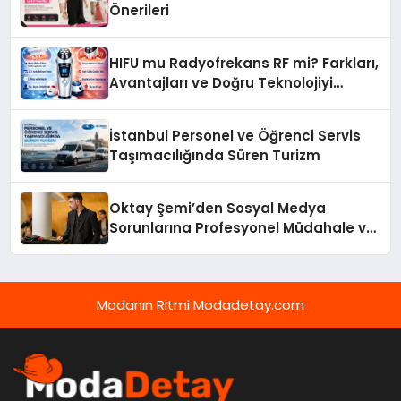
Önerileri
HIFU mu Radyofrekans RF mi? Farkları,
Avantajları ve Doğru Teknolojiyi
Seçme Rehberi
İstanbul Personel ve Öğrenci Servis
Taşımacılığında Süren Turizm
Oktay Şemi’den Sosyal Medya
Sorunlarına Profesyonel Müdahale ve
Hızlı Çözüm Desteği
Modanın Ritmi Modadetay.com