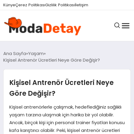
Künye
Çerez Politikası
Gizlilik Politikası
İletişim
GÜNDEM
Ana Sayfa
Yaşam
Kişisel Antrenör Ücretleri Neye Göre Değişir?
DÜNYA
Kişisel Antrenör Ücretleri Neye
Göre Değişir?
EĞITIM
Kişisel antrenörlerle çalışmak, hedeflediğiniz sağlıklı
yaşam tarzına ulaşmak için harika bir yol olabilir.
EKONOMI
Ancak, birçok kişi için personal trainer fiyatları konusu
kafa karıştırıcı olabilir. Peki, kişisel antrenör ücretleri