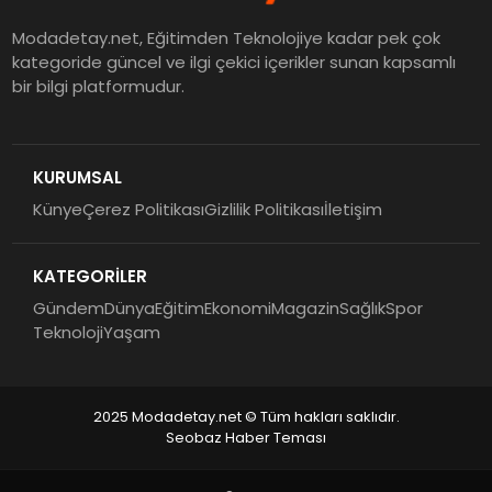
Modadetay.net, Eğitimden Teknolojiye kadar pek çok
kategoride güncel ve ilgi çekici içerikler sunan kapsamlı
bir bilgi platformudur.
KURUMSAL
Künye
Çerez Politikası
Gizlilik Politikası
İletişim
KATEGORİLER
Gündem
Dünya
Eğitim
Ekonomi
Magazin
Sağlık
Spor
Teknoloji
Yaşam
2025 Modadetay.net © Tüm hakları saklıdır.
Seobaz Haber Teması