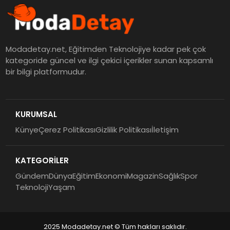
Modadetay.net, Eğitimden Teknolojiye kadar pek çok
kategoride güncel ve ilgi çekici içerikler sunan kapsamlı
bir bilgi platformudur.
KURUMSAL
Künye
Çerez Politikası
Gizlilik Politikası
İletişim
KATEGORİLER
Gündem
Dünya
Eğitim
Ekonomi
Magazin
Sağlık
Spor
Teknoloji
Yaşam
2025 Modadetay.net © Tüm hakları saklıdır.