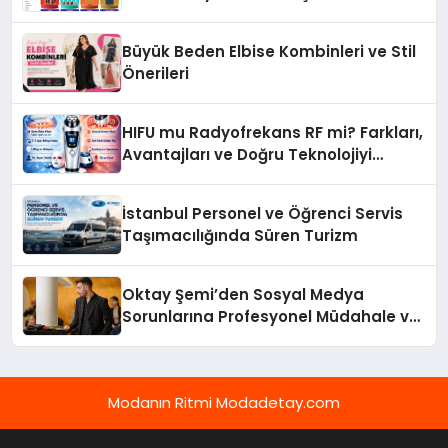
Getirin
Büyük Beden Elbise Kombinleri ve Stil
Önerileri
HIFU mu Radyofrekans RF mi? Farkları,
Avantajları ve Doğru Teknolojiyi
Seçme Rehberi
İstanbul Personel ve Öğrenci Servis
Taşımacılığında Süren Turizm
Oktay Şemi’den Sosyal Medya
Sorunlarına Profesyonel Müdahale ve
Hızlı Çözüm Desteği
Modanın Ritmi Modadetay.com