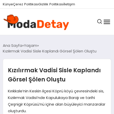
Künye
Çerez Politikası
Gizlilik Politikası
İletişim
GÜNDEM
Ana Sayfa
Yaşam
Kızılırmak Vadisi Sisle Kaplandı Görsel Şölen Oluştu
DÜNYA
Kızılırmak Vadisi Sisle Kaplandı
Görsel Şölen Oluştu
EĞITIM
Kırıkkale’nin Keskin ilçesi Köprü köyü çevresindeki sis,
Kızılırmak Vadisi’nde Kapulukaya Barajı ve tarihi
EKONOMI
Çeşnigir Köprüsü’nü içine alan büyüleyici manzaralar
oluşturdu.