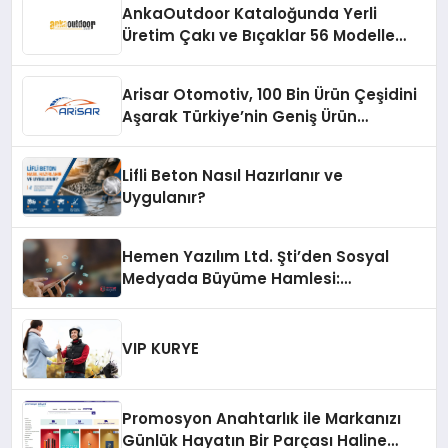
AnkaOutdoor Kataloğunda Yerli
Üretim Çakı ve Bıçaklar 56 Modelle
Listeleniyor
Arisar Otomotiv, 100 Bin Ürün Çeşidini
Aşarak Türkiye’nin Geniş Ürün
Yelpazesine Sahip Oto Yedek Parça
Platformlarından Biri Oldu
Lifli Beton Nasıl Hazırlanır ve
Uygulanır?
Hemen Yazılım Ltd. Şti’den Sosyal
Medyada Büyüme Hamlesi:
Instagram Beğeni ve TikTok Beğeni
Alanında Talep Rekor Kırıyor
VIP KURYE
Promosyon Anahtarlık ile Markanızı
Günlük Hayatın Bir Parçası Haline