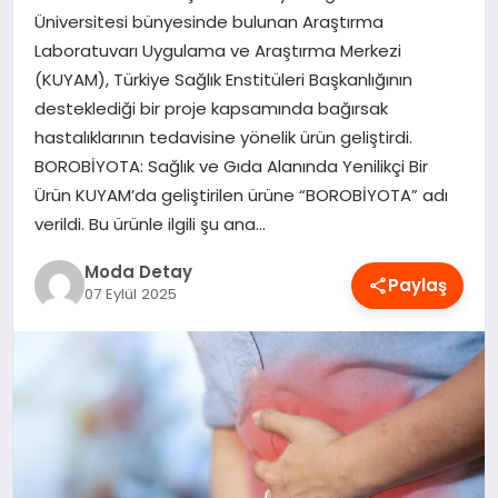
Üniversitesi bünyesinde bulunan Araştırma
MAGAZIN
Laboratuvarı Uygulama ve Araştırma Merkezi
(KUYAM), Türkiye Sağlık Enstitüleri Başkanlığının
desteklediği bir proje kapsamında bağırsak
SAĞLIK
hastalıklarının tedavisine yönelik ürün geliştirdi.
BOROBİYOTA: Sağlık ve Gıda Alanında Yenilikçi Bir
SPOR
Ürün KUYAM’da geliştirilen ürüne “BOROBİYOTA” adı
verildi. Bu ürünle ilgili şu ana…
Moda Detay
TEKNOLOJI
Paylaş
07 Eylül 2025
YAŞAM