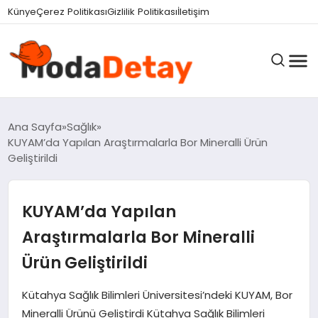
felix markets 360
felix markets yatırım
felix markets pro
felix markets
felix markets app
Künye
Çerez Politikası
Gizlilik Politikası
İletişim
GÜNDEM
Ana Sayfa
Sağlık
KUYAM’da Yapılan Araştırmalarla Bor Mineralli Ürün
Geliştirildi
DÜNYA
KUYAM’da Yapılan
EĞITIM
Araştırmalarla Bor Mineralli
Ürün Geliştirildi
EKONOMI
Kütahya Sağlık Bilimleri Üniversitesi’ndeki KUYAM, Bor
Mineralli Ürünü Geliştirdi Kütahya Sağlık Bilimleri