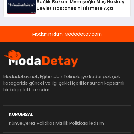
Sağlık Bakanı Memişoğlu Muş Hasköy
Devlet Hastanesini Hizmete Açtı
Modanın Ritmi Modadetay.com
Modadetay.net, Eğitimden Teknolojiye kadar pek çok
kategoride güncel ve ilgi çekici içerikler sunan kapsamlı
bir bilgi platformudur.
KURUMSAL
Künye
Çerez Politikası
Gizlilik Politikası
İletişim