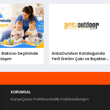
k Bakıcısı Seçiminde
AnkaOutdoor Kataloğunda
klaşım
Yerli Üretim Çakı ve Bıçaklar
56 Modelle Listeleniyor
KURUMSAL
Künye
Çerez Politikası
Gizlilik Politikası
İletişim