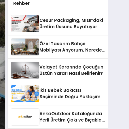
Rehber
Cesur Packaging, Mısır’daki
Üretim Üssünü Büyütüyor
Özel Tasarım Bahçe
Mobilyası Arıyorum, Nereden
Bulurum?
Velayet Kararında Çocuğun
Üstün Yararı Nasıl Belirlenir?
İkiz Bebek Bakıcısı
Seçiminde Doğru Yaklaşım
AnkaOutdoor Kataloğunda
Yerli Üretim Çakı ve Bıçaklar
56 Modelle Listeleniyor