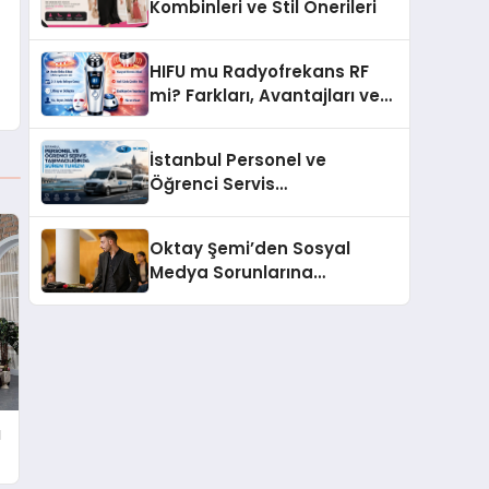
Kombinleri ve Stil Önerileri
HIFU mu Radyofrekans RF
mi? Farkları, Avantajları ve
Doğru Teknolojiyi Seçme
Rehberi
İstanbul Personel ve
Öğrenci Servis
Taşımacılığında Süren
Turizm
Oktay Şemi’den Sosyal
Medya Sorunlarına
Profesyonel Müdahale ve
Hızlı Çözüm Desteği
ı