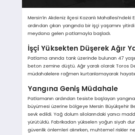
Mersin’in Akdeniz ilçesi Kazanlı Mahallesi’ndek
ardından çıkan yangında bir işçi yaşamını yitird
meydana gelen patlamayla başladı.
İşçi Yüksekten Düşerek Ağır Y
Patlama anında tank üzerinde bulunan 47 yaşın
beton zemine düştü. Ağır yaralı olarak Toros De
müdahalelere rağmen kurtarılamayarak hayatın
Yangına Geniş Müdahale
Patlamanın ardından tesiste başlayan yangına ilk
büyümesi üzerine bölgeye Mersin Büyükşehir Bele
sevk edildi. Yağ dolum silolarındaki yanıcı mad
yürütüldü. Fabrikadan yükselen yoğun siyah du
güvenlik önlemleri alınırken, muhtemel riskler 