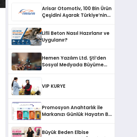
Arisar Otomotiv, 100 Bin Ürün
Çeşidini Aşarak Türkiye’nin
Geniş Ürün Yelpazesine
Sahip Oto Yedek Parça
Lifli Beton Nasıl Hazırlanır ve
Platformlarından Biri Oldu
Uygulanır?
Hemen Yazılım Ltd. Şti’den
Sosyal Medyada Büyüme
Hamlesi: Instagram Beğeni
ve TikTok Beğeni Alanında
Talep Rekor Kırıyor
VIP KURYE
Promosyon Anahtarlık ile
Markanızı Günlük Hayatın Bir
Parçası Haline Getirin
Büyük Beden Elbise