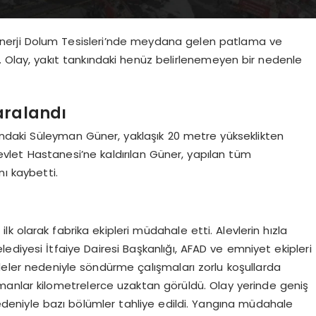
i Enerji Dolum Tesisleri’nde meydana gelen patlama ve
i. Olay, yakıt tankındaki henüz belirlenemeyen bir nedenle
aralandı
daki Süleyman Güner, yaklaşık 20 metre yükseklikten
vlet Hastanesi’ne kaldırılan Güner, yapılan tüm
ı kaybetti.
 olarak fabrika ekipleri müdahale etti. Alevlerin hızla
diyesi İtfaiye Dairesi Başkanlığı, AFAD ve emniyet ekipleri
deler nedeniyle söndürme çalışmaları zorlu koşullarda
manlar kilometrelerce uzaktan görüldü. Olay yerinde geniş
nedeniyle bazı bölümler tahliye edildi. Yangına müdahale