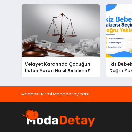
Velayet Kararında Çocuğun
İkiz Bebe
Üstün Yararı Nasıl Belirlenir?
Doğru Ya
Modanın Ritmi Modadetay.com