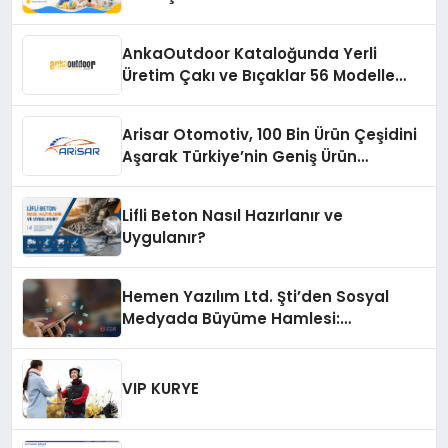
AnkaOutdoor Kataloğunda Yerli
Üretim Çakı ve Bıçaklar 56 Modelle
Listeleniyor
Arisar Otomotiv, 100 Bin Ürün Çeşidini
Aşarak Türkiye’nin Geniş Ürün
Yelpazesine Sahip Oto Yedek Parça
Platformlarından Biri Oldu
Lifli Beton Nasıl Hazırlanır ve
Uygulanır?
Hemen Yazılım Ltd. Şti’den Sosyal
Medyada Büyüme Hamlesi:
Instagram Beğeni ve TikTok Beğeni
Alanında Talep Rekor Kırıyor
VIP KURYE