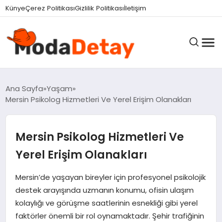
felix markets 360
felix markets yatırım
felix markets pro
felix markets
felix markets app
Künye
Çerez Politikası
Gizlilik Politikası
İletişim
GÜNDEM
Ana Sayfa
Yaşam
Mersin Psikolog Hizmetleri Ve Yerel Erişim Olanakları
DÜNYA
Mersin Psikolog Hizmetleri Ve
Yerel Erişim Olanakları
EĞITIM
Mersin’de yaşayan bireyler için profesyonel psikolojik
destek arayışında uzmanın konumu, ofisin ulaşım
EKONOMI
kolaylığı ve görüşme saatlerinin esnekliği gibi yerel
faktörler önemli bir rol oynamaktadır. Şehir trafiğinin