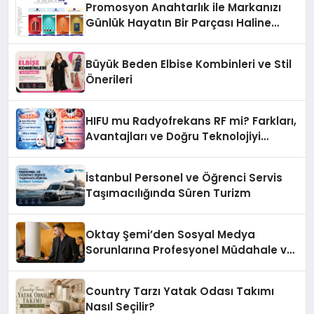
Promosyon Anahtarlık ile Markanızı
Günlük Hayatın Bir Parçası Haline
Getirin
Büyük Beden Elbise Kombinleri ve Stil
Önerileri
HIFU mu Radyofrekans RF mi? Farkları,
Avantajları ve Doğru Teknolojiyi
Seçme Rehberi
İstanbul Personel ve Öğrenci Servis
Taşımacılığında Süren Turizm
Oktay Şemi’den Sosyal Medya
Sorunlarına Profesyonel Müdahale ve
Hızlı Çözüm Desteği
Country Tarzı Yatak Odası Takımı
Nasıl Seçilir?