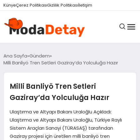
Künye
Çerez Politikası
Gizlilik Politikası
İletişim
GÜNDEM
Ana Sayfa
Gündem
Milli Banliyö Tren Setleri Gaziray’da Yolculuğa Hazır
DÜNYA
Milli Banliyö Tren Setleri
Gaziray’da Yolculuğa Hazır
EĞITIM
Ulaştırma ve Altyapı Bakanı Uraloğlu Açıkladı:
Ulaştırma ve Altyapı Bakanı Uraloğlu, Türkiye Raylı
EKONOMI
Sistem Araçları Sanayi (TÜRASAŞ) tarafından
Gaziray projesi için üretilen milli banliyö tren