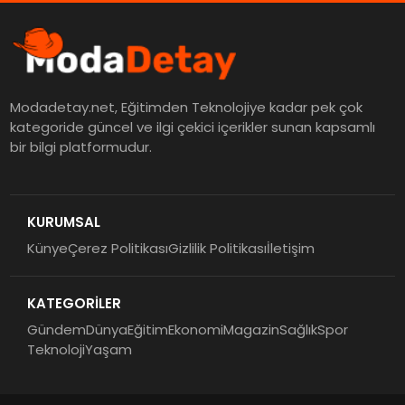
Modadetay.net, Eğitimden Teknolojiye kadar pek çok
kategoride güncel ve ilgi çekici içerikler sunan kapsamlı
bir bilgi platformudur.
KURUMSAL
Künye
Çerez Politikası
Gizlilik Politikası
İletişim
KATEGORİLER
Gündem
Dünya
Eğitim
Ekonomi
Magazin
Sağlık
Spor
Teknoloji
Yaşam