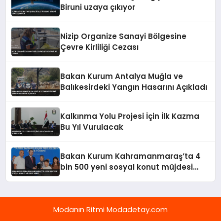
Biruni uzaya çıkıyor
Nizip Organize Sanayi Bölgesine
Çevre Kirliliği Cezası
Bakan Kurum Antalya Muğla ve
Balıkesirdeki Yangın Hasarını Açıkladı
Kalkınma Yolu Projesi İçin İlk Kazma
Bu Yıl Vurulacak
Bakan Kurum Kahramanmaraş’ta 4
bin 500 yeni sosyal konut müjdesi
verdi
Modanın Ritmi Modadetay.com