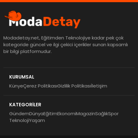
Modadetay.net, Eğitimden Teknolojiye kadar pek çok
kategoride güncel ve ilgi çekici içerikler sunan kapsamlı
bir bilgi platformudur.
KURUMSAL
Künye
Çerez Politikası
Gizlilik Politikası
İletişim
KATEGORİLER
Gündem
Dünya
Eğitim
Ekonomi
Magazin
Sağlık
Spor
Teknoloji
Yaşam