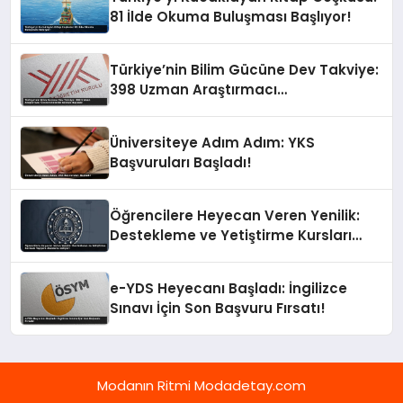
81 İlde Okuma Buluşması Başlıyor!
Türkiye’nin Bilim Gücüne Dev Takviye:
398 Uzman Araştırmacı
Üniversitelerde Göreve Başladı!
Üniversiteye Adım Adım: YKS
Başvuruları Başladı!
Öğrencilere Heyecan Veren Yenilik:
Destekleme ve Yetiştirme Kursları
Yepyeni Alanlarla Geliyor!
e-YDS Heyecanı Başladı: İngilizce
Sınavı İçin Son Başvuru Fırsatı!
Modanın Ritmi Modadetay.com