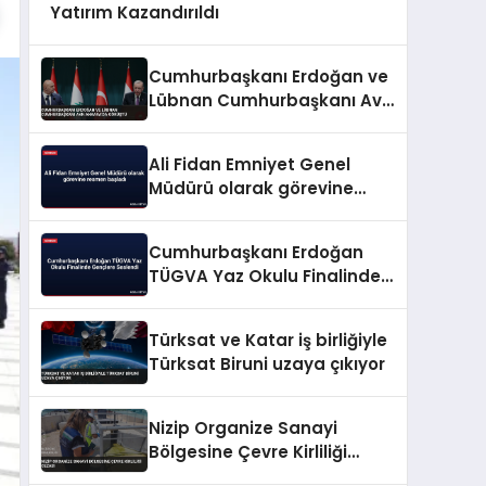
Yatırım Kazandırıldı
Cumhurbaşkanı Erdoğan ve
Lübnan Cumhurbaşkanı Avn
Ankara’da Görüştü
Ali Fidan Emniyet Genel
Müdürü olarak görevine
resmen başladı
Cumhurbaşkanı Erdoğan
TÜGVA Yaz Okulu Finalinde
Gençlere Seslendi
Türksat ve Katar iş birliğiyle
Türksat Biruni uzaya çıkıyor
Nizip Organize Sanayi
Bölgesine Çevre Kirliliği
Cezası