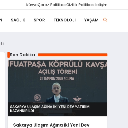
Künye
Çerez Politikası
Gizlilik Politikası
İletişim
N
SAĞLIK
SPOR
TEKNOLOJI
YAŞAM
ti
Son Dakika
Sakarya Ulaşım Ağına İki Yeni Dev