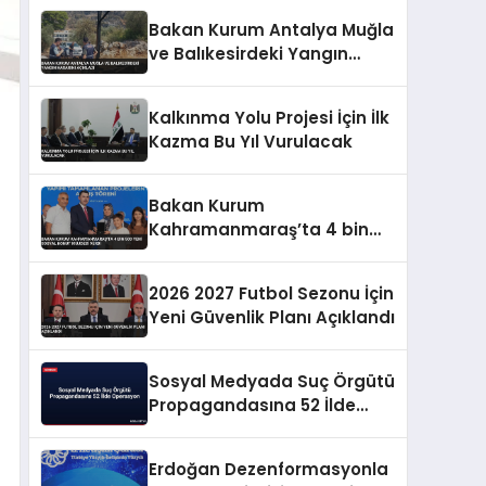
Bakan Kurum Antalya Muğla
ve Balıkesirdeki Yangın
Hasarını Açıkladı
Kalkınma Yolu Projesi İçin İlk
Kazma Bu Yıl Vurulacak
Bakan Kurum
Kahramanmaraş’ta 4 bin
500 yeni sosyal konut
müjdesi verdi
2026 2027 Futbol Sezonu İçin
Yeni Güvenlik Planı Açıklandı
Sosyal Medyada Suç Örgütü
Propagandasına 52 İlde
Operasyon
Erdoğan Dezenformasyonla