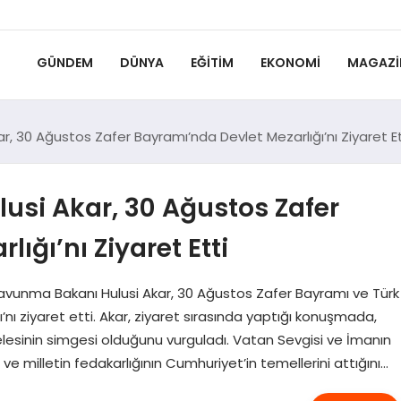
GÜNDEM
DÜNYA
EĞITIM
EKONOMI
MAGAZI
ar, 30 Ağustos Zafer Bayramı’nda Devlet Mezarlığı’nı Ziyaret Et
usi Akar, 30 Ağustos Zafer
ığı’nı Ziyaret Etti
 Savunma Bakanı Hulusi Akar, 30 Ağustos Zafer Bayramı ve Türk
ı’nı ziyaret etti. Akar, ziyaret sırasında yaptığı konuşmada,
adelesinin simgesi olduğunu vurguladı. Vatan Sevgisi ve İmanın
e milletin fedakarlığının Cumhuriyet’in temellerini attığını…