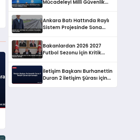
Mücadeleyi Millî Güvenlik
Meselesi Saydı
Ankara Batı Hattında Raylı
Sistem Projesinde Sona
Gelindi
Bakanlardan 2026 2027
Futbol Sezonu İçin Kritik
Güvenlik Zirvesi
İletişim Başkanı Burhanettin
Duran 2 İletişim Şûrası için
konuştu