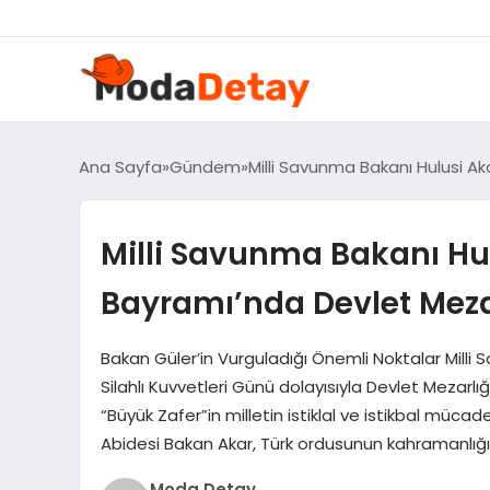
felix markets 360
felix markets yatırım
felix markets pro
felix markets
felix markets app
Ana Sayfa
Gündem
Milli Savunma Bakanı Hulusi Ak
Milli Savunma Bakanı Hul
Bayramı’nda Devlet Mezarl
Bakan Güler’in Vurguladığı Önemli Noktalar Milli
Silahlı Kuvvetleri Günü dolayısıyla Devlet Mezarlığ
“Büyük Zafer”in milletin istiklal ve istikbal müc
Abidesi Bakan Akar, Türk ordusunun kahramanlığı v
Moda Detay