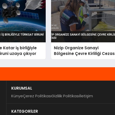
 Katar iş birliğiyle
Nizip Organize Sanayi
iruni uzaya çıkıyor
Bölgesine Çevre Kirliliği Cezas
KURUMSAL
Künye
Çerez Politikası
Gizlilik Politikası
İletişim
KATEGORİLER