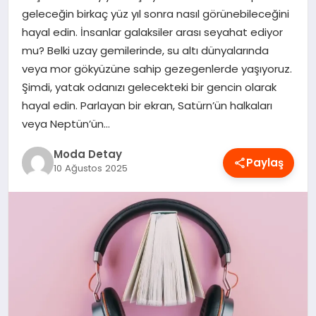
geleceğin birkaç yüz yıl sonra nasıl görünebileceğini
MAGAZIN
hayal edin. İnsanlar galaksiler arası seyahat ediyor
mu? Belki uzay gemilerinde, su altı dünyalarında
veya mor gökyüzüne sahip gezegenlerde yaşıyoruz.
SAĞLIK
Şimdi, yatak odanızı gelecekteki bir gencin olarak
hayal edin. Parlayan bir ekran, Satürn’ün halkaları
SPOR
veya Neptün’ün…
Moda Detay
Paylaş
10 Ağustos 2025
TEKNOLOJI
YAŞAM