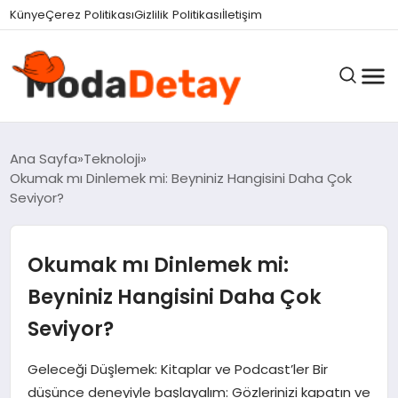
felix markets 360
felix markets yatırım
felix markets pro
felix markets
felix markets app
Künye
Çerez Politikası
Gizlilik Politikası
İletişim
GÜNDEM
Ana Sayfa
Teknoloji
Okumak mı Dinlemek mi: Beyniniz Hangisini Daha Çok
Seviyor?
DÜNYA
Okumak mı Dinlemek mi:
EĞITIM
Beyniniz Hangisini Daha Çok
Seviyor?
EKONOMI
Geleceği Düşlemek: Kitaplar ve Podcast’ler Bir
düşünce deneyiyle başlayalım: Gözlerinizi kapatın ve