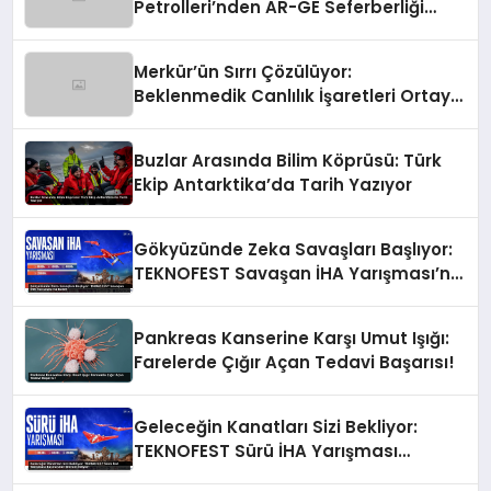
Petrolleri’nden AR-GE Seferberliği
Başladı!
Merkür’ün Sırrı Çözülüyor:
Beklenmedik Canlılık İşaretleri Ortaya
Çıktı!
Buzlar Arasında Bilim Köprüsü: Türk
Ekip Antarktika’da Tarih Yazıyor
Gökyüzünde Zeka Savaşları Başlıyor:
TEKNOFEST Savaşan İHA Yarışması’na
Katıl!
Pankreas Kanserine Karşı Umut Işığı:
Farelerde Çığır Açan Tedavi Başarısı!
Geleceğin Kanatları Sizi Bekliyor:
TEKNOFEST Sürü İHA Yarışması
Başvuruları Devam Ediyor!