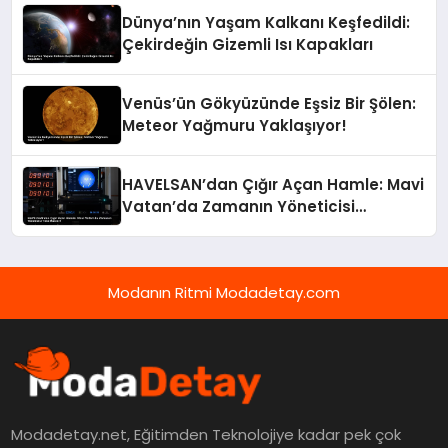
Dünya’nın Yaşam Kalkanı Keşfedildi:
Çekirdeğin Gizemli Isı Kapakları
Venüs’ün Gökyüzünde Eşsiz Bir Şölen:
Meteor Yağmuru Yaklaşıyor!
HAVELSAN’dan Çığır Açan Hamle: Mavi
Vatan’da Zamanın Yöneticisi
TimeMaster!
Modanın Ritmi Modadetay.com
Modadetay.net, Eğitimden Teknolojiye kadar pek çok