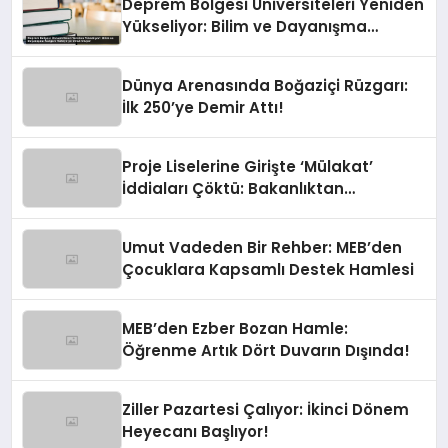
Deprem Bölgesi Üniversiteleri Yeniden
Yükseliyor: Bilim ve Dayanışma
Rüzgarı Türkiye’ye Umut Oluyor
Dünya Arenasında Boğaziçi Rüzgarı:
İlk 250’ye Demir Attı!
Proje Liselerine Girişte ‘Mülakat’
İddiaları Çöktü: Bakanlıktan
Rahatlatan Açıklama
Umut Vadeden Bir Rehber: MEB’den
Çocuklara Kapsamlı Destek Hamlesi
MEB’den Ezber Bozan Hamle:
Öğrenme Artık Dört Duvarın Dışında!
Ziller Pazartesi Çalıyor: İkinci Dönem
Heyecanı Başlıyor!