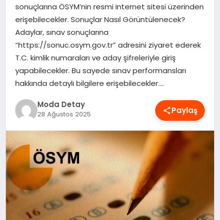
sonuçlarına ÖSYM’nin resmi internet sitesi üzerinden
MAGAZIN
erişebilecekler. Sonuçlar Nasıl Görüntülenecek?
Adaylar, sınav sonuçlarına
“https://sonuc.osym.gov.tr” adresini ziyaret ederek
SAĞLIK
T.C. kimlik numaraları ve aday şifreleriyle giriş
yapabilecekler. Bu sayede sınav performansları
hakkında detaylı bilgilere erişebilecekler….
SPOR
Moda Detay
Paylaş
28 Ağustos 2025
TEKNOLOJI
YAŞAM