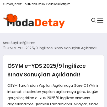
felix markets 360
felix markets yatırım
felix markets pro
felix markets
felix markets app
Künye
Çerez Politikası
Gizlilik Politikası
İletişim
GÜNDEM
Ana Sayfa
Eğitim
ÖSYM e-YDS 2025/9 İngilizce Sınav Sonuçları Açıklandı!
DÜNYA
ÖSYM e-YDS 2025/9 İngilizce
Sınav Sonuçları Açıklandı!
EĞITIM
ÖSYM Tarafından Yapılan Açıklamaya Göre ÖSYM’nin
internet sitesinden yapılan açıklamaya göre, bugün
EKONOMI
gerçekleştirilen e-YDS 2025/9 İngilizce sınavının
değerlendirme işlemleri tamamlandı. Adaylar, sınav