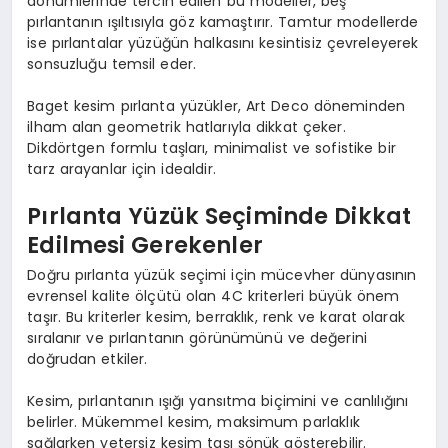
dönümlerinde tercih edilen bu modeller, beş
pırlantanın ışıltısıyla göz kamaştırır. Tamtur modellerde
ise pırlantalar yüzüğün halkasını kesintisiz çevreleyerek
sonsuzluğu temsil eder.
Baget kesim pırlanta yüzükler, Art Deco döneminden
ilham alan geometrik hatlarıyla dikkat çeker.
Dikdörtgen formlu taşları, minimalist ve sofistike bir
tarz arayanlar için idealdir.
Pırlanta Yüzük Seçiminde Dikkat
Edilmesi Gerekenler
Doğru pırlanta yüzük seçimi için mücevher dünyasının
evrensel kalite ölçütü olan 4C kriterleri büyük önem
taşır. Bu kriterler kesim, berraklık, renk ve karat olarak
sıralanır ve pırlantanın görünümünü ve değerini
doğrudan etkiler.
Kesim, pırlantanın ışığı yansıtma biçimini ve canlılığını
belirler. Mükemmel kesim, maksimum parlaklık
sağlarken yetersiz kesim taşı sönük gösterebilir.