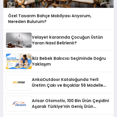
Özel Tasarım Bahçe Mobilyası Arıyorum,
Nereden Bulurum?
Velayet Kararında Çocuğun Üstün
Yararı Nasıl Belirlenir?
İkiz Bebek Bakıcısı Seçiminde Doğru
Yaklaşım
AnkaOutdoor Kataloğunda Yerli
Üretim Çakı ve Bıçaklar 56 Modelle
Listeleniyor
Arisar Otomotiv, 100 Bin Ürün Çeşidini
Aşarak Türkiye’nin Geniş Ürün
Yelpazesine Sahip Oto Yedek Parça