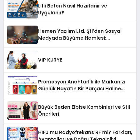
Platformlarından Biri Oldu
Lifli Beton Nasıl Hazırlanır ve
Uygulanır?
Hemen Yazılım Ltd. Şti’den Sosyal
Medyada Büyüme Hamlesi:
Instagram Beğeni ve TikTok Beğeni
Alanında Talep Rekor Kırıyor
VIP KURYE
Promosyon Anahtarlık ile Markanızı
Günlük Hayatın Bir Parçası Haline
Getirin
Büyük Beden Elbise Kombinleri ve Stil
Önerileri
HIFU mu Radyofrekans RF mi? Farkları,
Avantajları ve Doğru Teknolojiyi