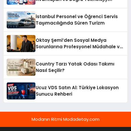
Seçme Rehberi
İstanbul Personel ve Öğrenci Servis
Taşımacılığında Süren Turizm
Oktay Şemi’den Sosyal Medya
Sorunlarına Profesyonel Müdahale ve
Hızlı Çözüm Desteği
Country Tarzı Yatak Odası Takımı
Nasıl Seçilir?
Ucuz VDS Satın Al: Türkiye Lokasyon
Sunucu Rehberi
Modanın Ritmi Modadetay.com