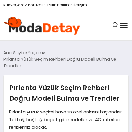
felix markets 360
felix markets yatırım
felix markets pro
felix markets
felix markets app
Künye
Çerez Politikası
Gizlilik Politikası
İletişim
GÜNDEM
Ana Sayfa
Yaşam
Pırlanta Yüzük Seçim Rehberi Doğru Modeli Bulma ve
Trendler
DÜNYA
Pırlanta Yüzük Seçim Rehberi
EĞITIM
Doğru Modeli Bulma ve Trendler
Pırlanta yüzük seçimi hayatın özel anlarını taçlandırır.
EKONOMI
Tektaş, beştaş, baget gibi modeller ve 4C kriterleri
rehberiniz olacak.