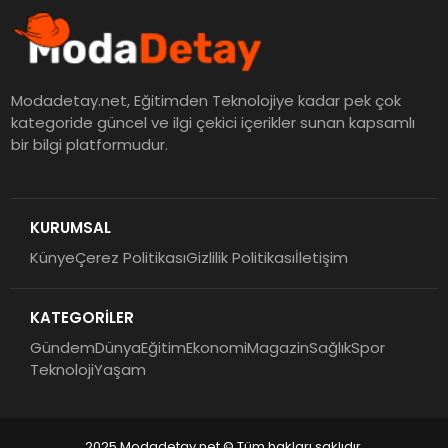
Modadetay.net, Eğitimden Teknolojiye kadar pek çok
kategoride güncel ve ilgi çekici içerikler sunan kapsamlı
bir bilgi platformudur.
KURUMSAL
Künye
Çerez Politikası
Gizlilik Politikası
İletişim
KATEGORİLER
Gündem
Dünya
Eğitim
Ekonomi
Magazin
Sağlık
Spor
Teknoloji
Yaşam
2025 Modadetay.net © Tüm hakları saklıdır.