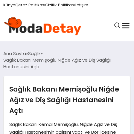
felix markets 360
felix markets yatırım
felix markets pro
felix markets
felix markets app
Künye
Çerez Politikası
Gizlilik Politikası
İletişim
GÜNDEM
Ana Sayfa
Sağlık
Sağlık Bakanı Memişoğlu Niğde Ağız ve Diş Sağlığı
Hastanesini Açtı
DÜNYA
Sağlık Bakanı Memişoğlu Niğde
EĞITIM
Ağız ve Diş Sağlığı Hastanesini
Açtı
EKONOMI
Sağlık Bakanı Kemal Memişoğlu, Niğde Ağız ve Diş
Sağlığı Hastanesi’nin açılışını yaptı ve Bor ilçesine