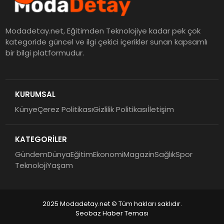
Modadetay.net, Eğitimden Teknolojiye kadar pek çok
kategoride güncel ve ilgi çekici içerikler sunan kapsamlı
bir bilgi platformudur.
KURUMSAL
Künye
Çerez Politikası
Gizlilik Politikası
İletişim
KATEGORİLER
Gündem
Dünya
Eğitim
Ekonomi
Magazin
Sağlık
Spor
Teknoloji
Yaşam
2025 Modadetay.net © Tüm hakları saklıdır.
Seobaz Haber Teması