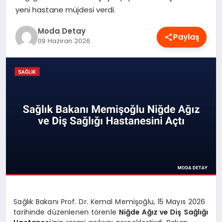
yeni hastane müjdesi verdi.
MAGAZIN
Moda Detay
Paylaş
09 Haziran 2026
SAĞLIK
SPOR
TEKNOLOJI
YAŞAM
Sağlık Bakanı Prof. Dr. Kemal Memişoğlu, 15 Mayıs 2026
tarihinde düzenlenen törenle
Niğde Ağız ve Diş Sağlığı