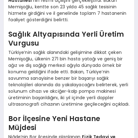
Hastanesi
‘nin resmi açılışını gerçekleştirdi. Bakan
Memişoğlu, kentte son 23 yılda 45 sağlık tesisinin
hizmete girdiğini ve il genelinde toplam 7 hastanenin
faaliyet gösterdiğini belirtti.
Sağlık Altyapısında Yerli Üretim
Vurgusu
Türkiye’nin sağlık alanındaki gelişimine dikkat çeken
Memişoğlu, ülkenin 271 bin hasta yatağı ve geniş bir
ağız ve diş sağlığı merkezi ağıyla dünyada örnek bir
konuma geldiğini ifade etti. Bakan, Türkiye’nin
savunma sanayisine benzer bir başarıyı sağlık
teknolojileri alanında da yakalayacağını belirterek, yerli
solunum cihazı ve akciğer-kalp pompa makinesi
üretiminin başarıldığını, iki yıl içinde yerli doppler
ultrasonografi cihazının üretimine geçileceğini açıkladı.
Bor İlçesine Yeni Hastane
Müjdesi
Niğde’nin Bor ilçesinde planlanan
Fizik Tedavi ve