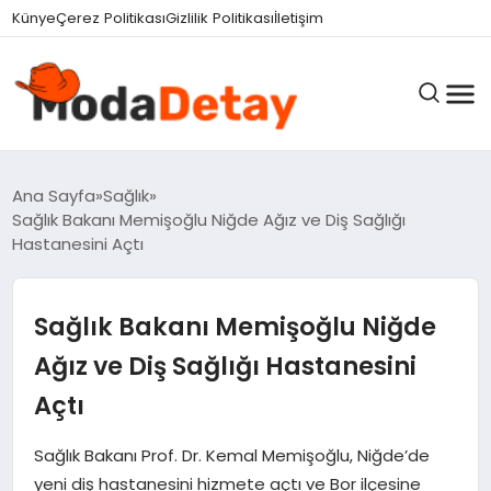
felix markets 360
felix markets yatırım
felix markets pro
felix markets
felix markets app
Künye
Çerez Politikası
Gizlilik Politikası
İletişim
GÜNDEM
Ana Sayfa
Sağlık
Sağlık Bakanı Memişoğlu Niğde Ağız ve Diş Sağlığı
Hastanesini Açtı
DÜNYA
Sağlık Bakanı Memişoğlu Niğde
EĞITIM
Ağız ve Diş Sağlığı Hastanesini
Açtı
EKONOMI
Sağlık Bakanı Prof. Dr. Kemal Memişoğlu, Niğde’de
yeni diş hastanesini hizmete açtı ve Bor ilçesine