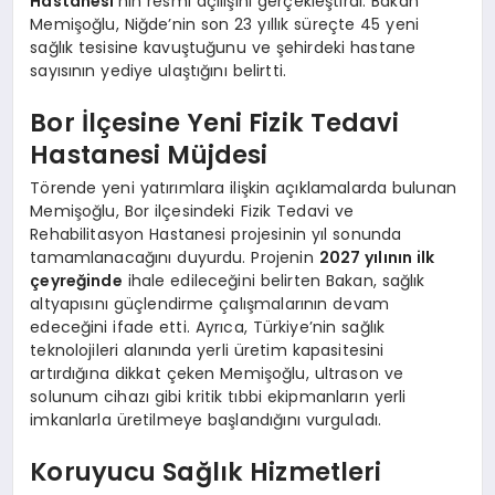
Hastanesi
‘nin resmi açılışını gerçekleştirdi. Bakan
Memişoğlu, Niğde’nin son 23 yıllık süreçte 45 yeni
sağlık tesisine kavuştuğunu ve şehirdeki hastane
sayısının yediye ulaştığını belirtti.
Bor İlçesine Yeni Fizik Tedavi
Hastanesi Müjdesi
Törende yeni yatırımlara ilişkin açıklamalarda bulunan
Memişoğlu, Bor ilçesindeki Fizik Tedavi ve
Rehabilitasyon Hastanesi projesinin yıl sonunda
tamamlanacağını duyurdu. Projenin
2027 yılının ilk
çeyreğinde
ihale edileceğini belirten Bakan, sağlık
altyapısını güçlendirme çalışmalarının devam
edeceğini ifade etti. Ayrıca, Türkiye’nin sağlık
teknolojileri alanında yerli üretim kapasitesini
artırdığına dikkat çeken Memişoğlu, ultrason ve
solunum cihazı gibi kritik tıbbi ekipmanların yerli
imkanlarla üretilmeye başlandığını vurguladı.
Koruyucu Sağlık Hizmetleri