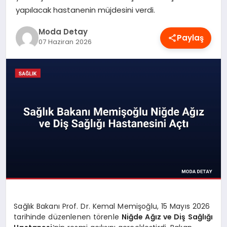
yapılacak hastanenin müjdesini verdi.
MAGAZIN
Moda Detay
Paylaş
07 Haziran 2026
SAĞLIK
SPOR
TEKNOLOJI
YAŞAM
Sağlık Bakanı Prof. Dr. Kemal Memişoğlu, 15 Mayıs 2026
tarihinde düzenlenen törenle
Niğde Ağız ve Diş Sağlığı