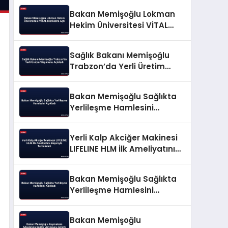
Bakan Memişoğlu Lokman
Hekim Üniversitesi VİTAL
Merkezini Açtı
Sağlık Bakanı Memişoğlu
Trabzon’da Yerli Üretim
Vizyonunu Açıkladı
Bakan Memişoğlu Sağlıkta
Yerlileşme Hamlesini
Açıkladı
Yerli Kalp Akciğer Makinesi
LIFELINE HLM İlk Ameliyatını
Başarıyla Tamamladı
Bakan Memişoğlu Sağlıkta
Yerlileşme Hamlesini
Açıkladı
Bakan Memişoğlu