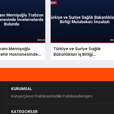
akanı Memişoğlu
Türkiye ve Suriye Sağlık
Şehir Hastanesinde
Bakanlıkları İş Birliği
lerde Bulundu
Mutabakatı İmzaladı
KURUMSAL
Künye
Çerez Politikası
Gizlilik Politikası
İletişim
KATEGORİLER