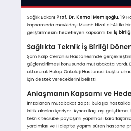
Sağlık Bakanı
Prof. Dr. Kemal Memişoğlu
, 19 H
kapsamında mevkidaşı Musab Nizal el-Ali ile bir
geliştirilmesini hedefleyen kapsamlı bir
iş birl
Sağlıkta Teknik İş Birliği Döne
Şam Kalp Cerrahisi Hastanesi’nde gerçekleştirile
güçlendirilmesi konusunda mutabakata vardı. Ba
aktararak Halep Onkoloji Hastanesi başta olmak 
için destek vereceklerini belirtti.
Anlaşmanın Kapsamı ve Hede
İmzalanan mutabakat zaptı; bulaşıcı hastalıkl
kritik alanları içeriyor. Ayrıca ilaç, aşı geliştirm
teknik tecrübe paylaşımı yapılması kararlaştırıl
yardımları ve Halep’te yapımı süren hastane pr