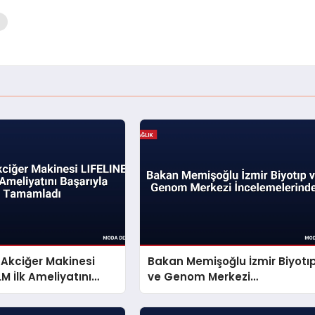
p Akciğer Makinesi
Bakan Memişoğlu İzmir Biyotı
LM İlk Ameliyatını
ve Genom Merkezi
a Tamamladı
İncelemelerinde