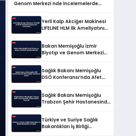
Genom Merkezi nde İncelemelerde
Bulundu
Yerli Kalp Akciğer Makinesi
LIFELINE HLM İlk Ameliyatını
Başarıyla Tamamladı
Bakan Memişoğlu İzmir
Biyotıp ve Genom Merkezi
İncelemelerinde
Sağlık Bakanı Memişoğlu
DSÖ Konferansı’nda Afet
Sağlığı Yönetimini Anlattı
Sağlık Bakanı Memişoğlu
Trabzon Şehir Hastanesinde
İncelemelerde Bulundu
Türkiye ve Suriye Sağlık
Bakanlıkları İş Birliği
Mutabakatı İmzaladı