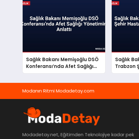
Sağlık Bakanı Memişoğlu DSÖ
Sağlık B
Konferansı’nda Afet Sağlığı
Trabzon 
Yönetimini Anlattı
İnceleme
Modanın Ritmi Modadetay.com
Modadetay.net, Eğitimden Teknolojiye kadar pek