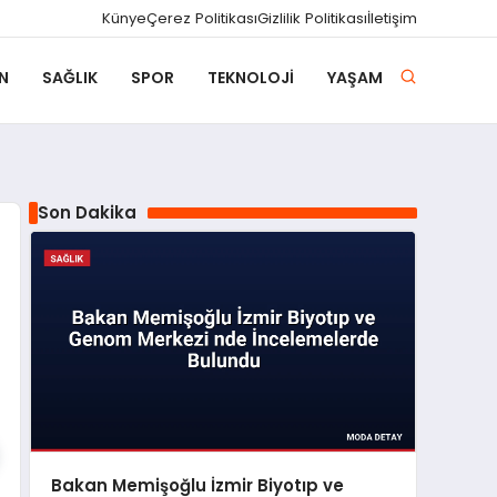
Künye
Çerez Politikası
Gizlilik Politikası
İletişim
N
SAĞLIK
SPOR
TEKNOLOJI
YAŞAM
Son Dakika
Bakan Memişoğlu İzmir Biyotıp ve