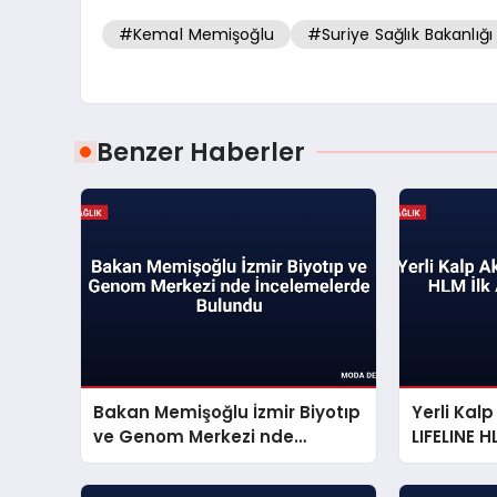
#Kemal Memişoğlu
#Suriye Sağlık Bakanlığı
Benzer Haberler
Bakan Memişoğlu İzmir Biyotıp
Yerli Kal
ve Genom Merkezi nde
LIFELINE H
İncelemelerde Bulundu
Başarıyl