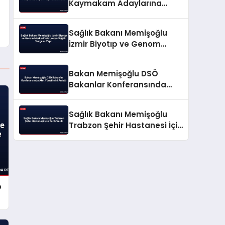
Kaymakam Adaylarına
Sağlık Vizyonunu Anlattı
Sağlık Bakanı Memişoğlu
İzmir Biyotıp ve Genom
Merkezi’nde Üreten Sağlık
Vurgusu Yaptı
Bakan Memişoğlu DSÖ
Bakanlar Konferansında
Afet Yönetimini Anlattı
Sağlık Bakanı Memişoğlu
Trabzon Şehir Hastanesi İçin
Tarih Verdi
p