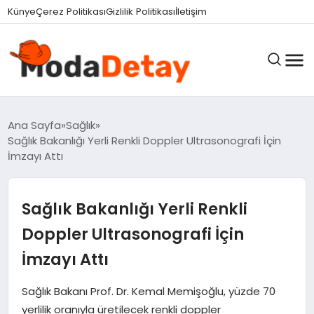
Künye
Çerez Politikası
Gizlilik Politikası
İletişim
GÜNDEM
Ana Sayfa
Sağlık
Sağlık Bakanlığı Yerli Renkli Doppler Ultrasonografi İçin
İmzayı Attı
DÜNYA
Sağlık Bakanlığı Yerli Renkli
EĞITIM
Doppler Ultrasonografi İçin
İmzayı Attı
EKONOMI
Sağlık Bakanı Prof. Dr. Kemal Memişoğlu, yüzde 70
yerlilik oranıyla üretilecek renkli doppler