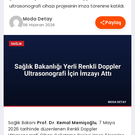
ultrasonografi cihazı projesinin imza törenine katıldı.
MAGAZIN
Moda Detay
Paylaş
06 Haziran 2026
SAĞLIK
SPOR
TEKNOLOJI
YAŞAM
Sağlık Bakanı
Prof. Dr. Kemal Memişoğlu
, 7 Mayıs
2026 tarihinde düzenlenen Renkli Doppler