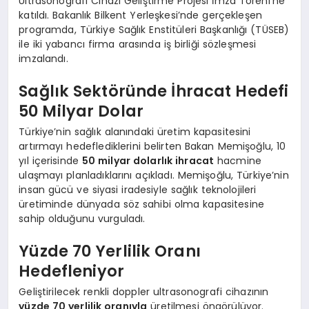
Ultrasonografi Cihazı Geliştirme Projesi İmza Töreni’ne
katıldı. Bakanlık Bilkent Yerleşkesi’nde gerçekleşen
programda, Türkiye Sağlık Enstitüleri Başkanlığı (TÜSEB)
ile iki yabancı firma arasında iş birliği sözleşmesi
imzalandı.
Sağlık Sektöründe İhracat Hedefi
50 Milyar Dolar
Türkiye’nin sağlık alanındaki üretim kapasitesini
artırmayı hedeflediklerini belirten Bakan Memişoğlu, 10
yıl içerisinde
50 milyar dolarlık ihracat
hacmine
ulaşmayı planladıklarını açıkladı. Memişoğlu, Türkiye’nin
insan gücü ve siyasi iradesiyle sağlık teknolojileri
üretiminde dünyada söz sahibi olma kapasitesine
sahip olduğunu vurguladı.
Yüzde 70 Yerlilik Oranı
Hedefleniyor
Geliştirilecek renkli doppler ultrasonografi cihazının
yüzde 70 yerlilik oranıyla
üretilmesi öngörülüyor.