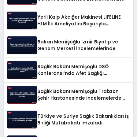
Bulundu
Yerli Kalp Akciğer Makinesi LIFELINE
HLM İlk Ameliyatını Başarıyla
Tamamladı
Bakan Memişoğlu İzmir Biyotıp ve
Genom Merkezi İncelemelerinde
Sağlık Bakanı Memişoğlu DSÖ
Konferansı’nda Afet Sağlığı
Yönetimini Anlattı
Sağlık Bakanı Memişoğlu Trabzon
Şehir Hastanesinde İncelemelerde
Bulundu
Türkiye ve Suriye Sağlık Bakanlıkları İş
Birliği Mutabakatı İmzaladı